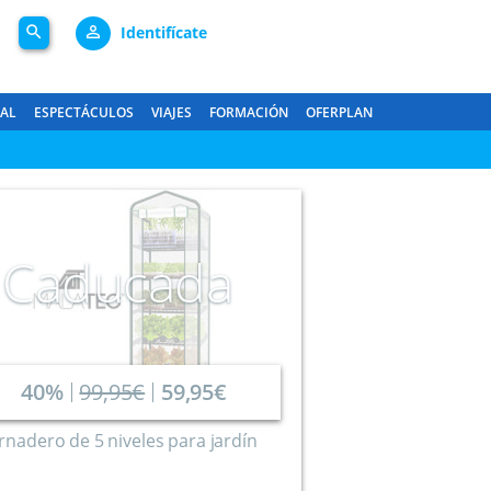
search
person_outline
Identifícate
GAL
ESPECTÁCULOS
VIAJES
FORMACIÓN
OFERPLAN
Caducada
40%
99,95€
59,95€
rnadero de 5 niveles para jardín