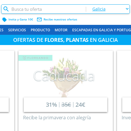
label
mail_outline
Invita y Gana 10€
Recibe nuestras ofertas
ES
SERVICIOS
PRODUCTO
MOTOR
ESCAPADAS EN GALICIA Y PORTU
OFERTAS DE
FLORES, PLANTAS
EN GALICIA
Caducada
31%
35€
24€
Recibe la primavera con alegría
Inve