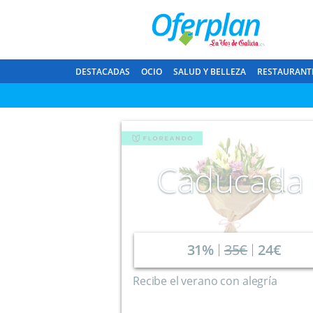
DESTACADAS
OCIO
SALUD Y BELLEZA
RESTAURANT
Caducada
31%
35€
24€
Recibe el verano con alegría