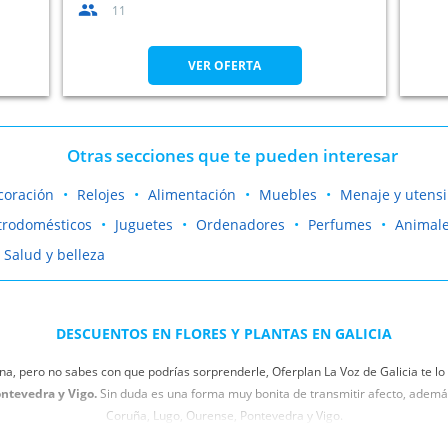
11
VER OFERTA
Otras secciones que te pueden interesar
coración
Relojes
Alimentación
Muebles
Menaje y utensi
trodomésticos
Juguetes
Ordenadores
Perfumes
Animale
Salud y belleza
DESCUENTOS EN FLORES Y PLANTAS EN GALICIA
na, pero no sabes con que podrías sorprenderle, Oferplan La Voz de Galicia te lo
ontevedra y Vigo.
Sin duda es una forma muy bonita de transmitir afecto, además
Coruña, Lugo, Ourense, Pontevedra y Vigo.