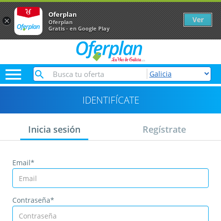
Oferplan
Ver
×
Oferplan
Gratis - en Google Play

IDENTIFÍCATE
Inicia sesión
Regístrate
Email*
Contraseña*