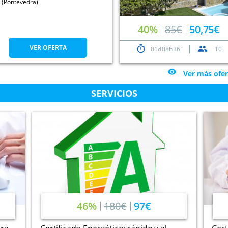
(Pontevedra)
40%
85€
50,75€
VER OFERTA
01
08
36
10

Ver más ofer
SERVICIOS
46%
180€
97€