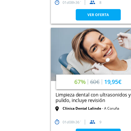
01
08
36
8
VER OFERTA
67%
60€
19,95€
Limpieza dental con ultrasonidos y
pulido, incluye revisión
Clínica Dental Lalinde
A Coruña
01
08
36
9