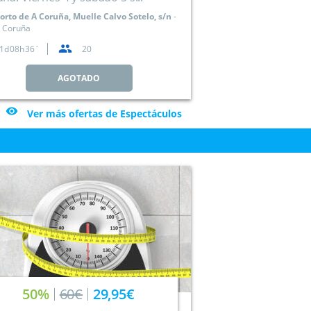
orto de A Coruña, Muelle Calvo Sotelo, s/n
 Coruña
1
08
36
20
AGOTADO

Ver más ofertas de Espectáculos
50%
60€
29,95€