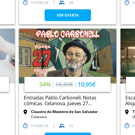
01
08
36
68
0
VER OFERTA
34%
16,50€
10,95€
Entradas Pablo Carbonell. Notas
Esca
cómicas. Celanova. Jueves 27...
Aloj
Claustro do Mosteiro de San Salvador
T
Celanova
(
01
08
36
10
0