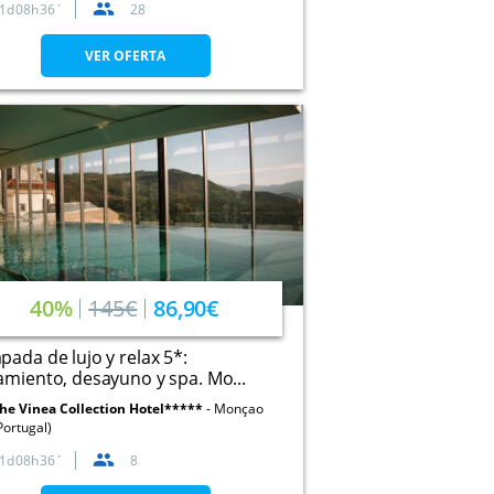
1
08
36
28
VER OFERTA
40%
145€
86,90€
pada de lujo y relax 5*:
amiento, desayuno y spa. Mo...
he Vinea Collection Hotel*****
Monçao
Portugal)
1
08
36
8