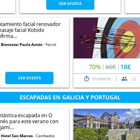
VER OFERTA
atamiento facial renovador
masaje facial Kobido
firma...
Bienestar Paula Antón
Ferrol
70%
60€
18€
VER OFERTA
01
08
36
22
ESCAPADAS EN GALICIA Y PORTUGAL
ntástica escapada en O
lnés para este verano con
jami...
Hotel San Marcos
Cambados