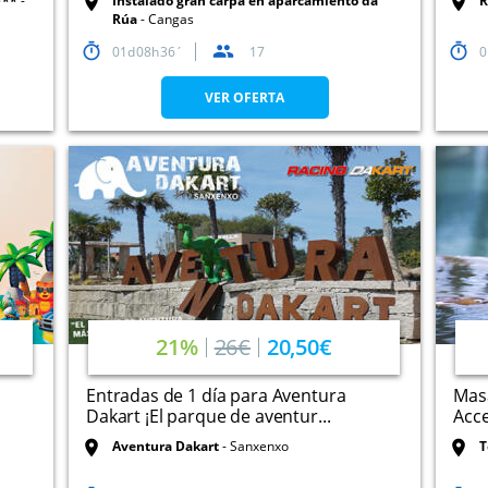
***
Instalado gran carpa en aparcamiento da
R
Rúa
Cangas
01
08
36
17
0
VER OFERTA
21%
26€
20,50€
Entradas de 1 día para Aventura
Masa
Dakart ¡El parque de aventur...
Acce
Aventura Dakart
Sanxenxo
T