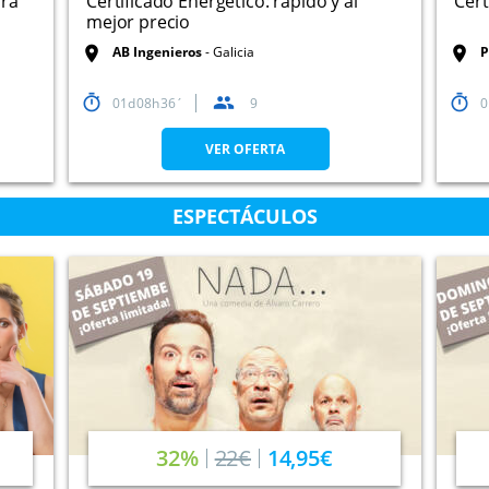
ara
Certificado Energético: rápido y al
Cert
mejor precio
AB Ingenieros
Galicia
P
01
08
36
9
0
VER OFERTA
ESPECTÁCULOS
32%
22€
14,95€