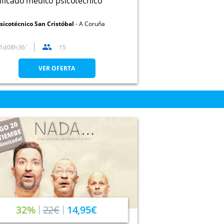
ificado médico psicotécnico
sicotécnico San Cristóbal
A Coruña
1
08
36
15
VER OFERTA
32%
22€
14,95€