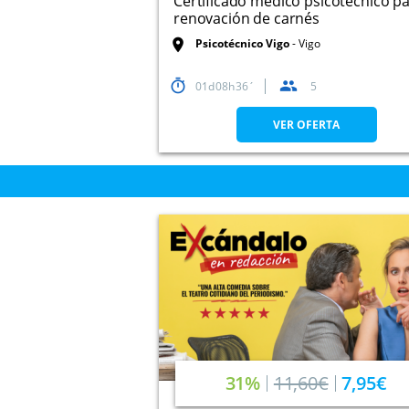
Certificado médico psicotécnico p
renovación de carnés
Psicotécnico Vigo
Vigo
01
08
36
5
VER OFERTA
31%
11,60€
7,95€