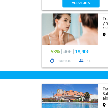
VER OFERTA
Tr
y 
rea
53%
40€
18,90€
01
08
36
14
Fa
Sa
alo