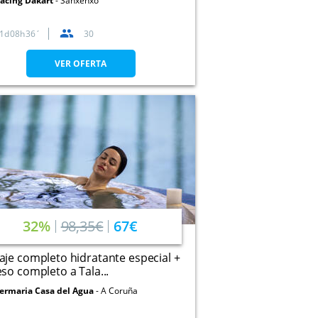
acing Dakart
Sanxenxo
1
08
36
30
VER OFERTA
32%
98,35€
67€
je completo hidratante especial +
so completo a Tala...
ermaria Casa del Agua
A Coruña