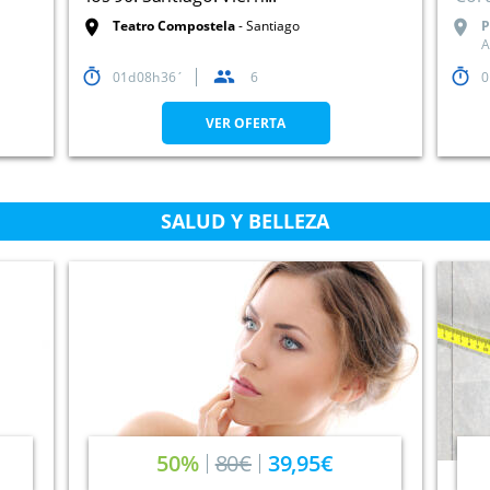
Teatro Compostela
Santiago
P
A
01
08
36
6
0
VER OFERTA
SALUD Y BELLEZA
50%
80€
39,95€