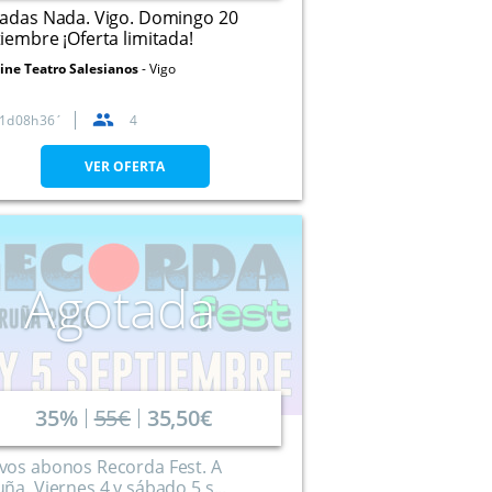
radas Nada. Vigo. Domingo 20
iembre ¡Oferta limitada!
ine Teatro Salesianos
Vigo
1
08
36
4
VER OFERTA
Agotada
35%
55€
35,50€
vos abonos Recorda Fest. A
ña. Viernes 4 y sábado 5 s...