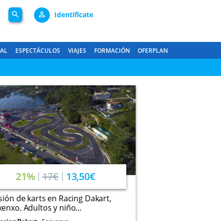
search
person_outline
Identifícate
GAL
ESPECTÁCULOS
VIAJES
FORMACIÓN
OFERPLAN
21%
17€
13,50€
sión de karts en Racing Dakart,
enxo. Adultos y niño...