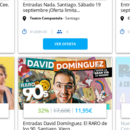
Cee.
Entradas Nada. Santiago. Sábado 19
Ent
septiembre ¡Oferta limita...
sept
Teatro Compostela
Santiago
C
01
08
36
6
0
VER OFERTA
32%
17,60€
11,95€
Entradas David Domínguez. El RARO de
Nue
los 90. Santiago. Viern...
Coru