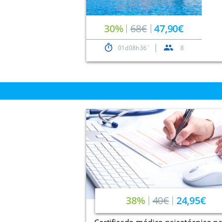
30%
68€
47,90€
01
08
36
8
38%
40€
24,95€