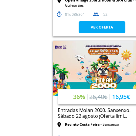
Open Village Sports Hotel & SPA Club*
Guimarães
01
08
36
52
VER OFERTA
36%
26,40€
16,95€
Entradas Molan 2000. Sanxenxo.
Sábado 22 agosto ¡Oferta limi...
Recinto Costa Feira
Sanxenxo