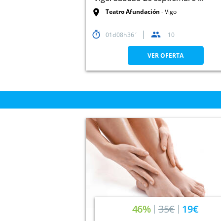
Teatro Afundación
Vigo
01
08
36
10
VER OFERTA
46%
35€
19€