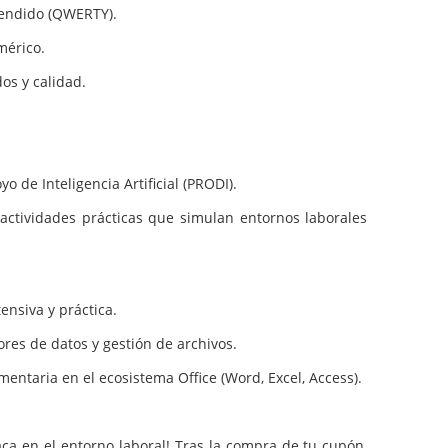
tendido (QWERTY).
mérico.
os y calidad.
 de Inteligencia Artificial (PRODI).
actividades prácticas que simulan entornos laborales
ensiva y práctica.
res de datos y gestión de archivos.
ntaria en el ecosistema Office (Word, Excel, Access).
aca en el entorno laboral! Tras la compra de tu cupón,