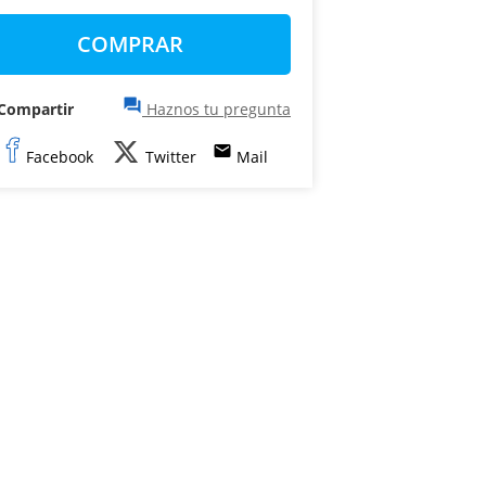
COMPRAR
question_answer
Compartir
Haznos tu pregunta
email
Facebook
Twitter
Mail