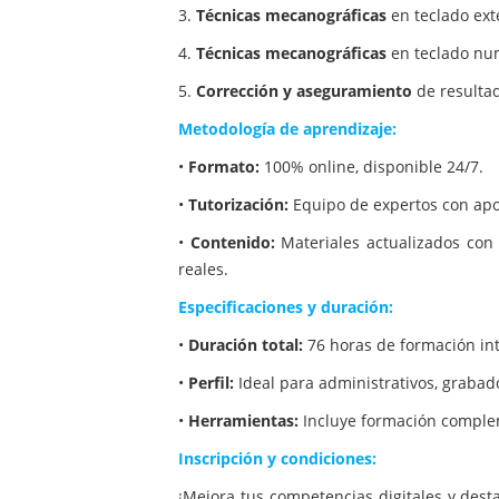
3.
Técnicas mecanográficas
en teclado ex
4.
Técnicas mecanográficas
en teclado nu
5.
Corrección y aseguramiento
de resultad
Metodología de aprendizaje:
•
Formato:
100% online, disponible 24/7.
•
Tutorización:
Equipo de expertos con apoyo
•
Contenido:
Materiales actualizados con 
reales.
Especificaciones y duración:
•
Duración total:
76 horas de formación int
•
Perfil:
Ideal para administrativos, grabado
•
Herramientas:
Incluye formación compleme
Inscripción y condiciones:
¡Mejora tus competencias digitales y dest