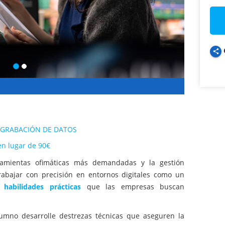
share
 GRABACIÓN DE DATOS
en lugar de 90€
ramientas ofimáticas más demandadas y la gestión
trabajar con precisión en entornos digitales como un
as
habilidades prácticas
que las empresas buscan
umno desarrolle destrezas técnicas que aseguren la