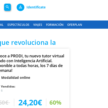
search
person_outline
Identifícate
GAL
ESPECTÁCULOS
VIAJES
FORMACIÓN
OFERPLAN
que revoluciona la
oce a PRODI, tu nuevo tutor virtual
do con Inteligencia Artificial.
onible a todas horas, los 7 días de
semana!
Modalidad online
Vendidos:
6
24,20€
60€
60%