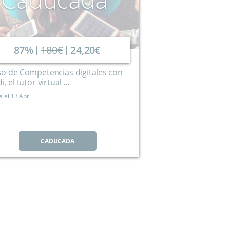
87%
180€
24,20€
o de Competencias digitales con
, el tutor virtual ...
a el
13 Abr
CADUCADA