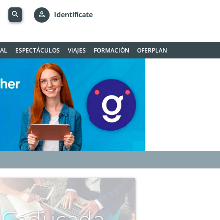
search
person_outline
Identifícate
GAL
ESPECTÁCULOS
VIAJES
FORMACIÓN
OFERPLAN
Caducada