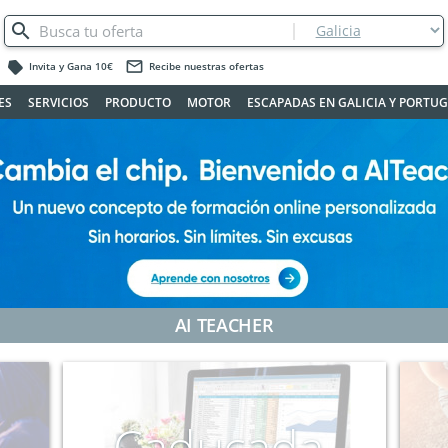
label
mail_outline
Invita y Gana 10€
Recibe nuestras ofertas
ES
SERVICIOS
PRODUCTO
MOTOR
ESCAPADAS EN GALICIA Y PORTU
AI TEACHER
Caducada