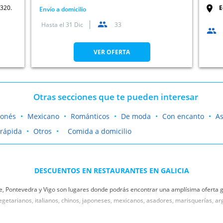
3320.
E
Envío a domicilio
Hasta el
31 Dic
33
VER OFERTA
Otras secciones que te pueden interesar
ponés
Mexicano
Románticos
De moda
Con encanto
A
rápida
Otros
Comida a domicilio
DESCUENTOS EN RESTAURANTES EN GALICIA
 Pontevedra y Vigo son lugares donde podrás encontrar una amplísima oferta g
getarianos, italianos, chinos, japoneses, mexicanos, asadores, marisquerías, ar
 pareja, familia o amigos, Oferplan La Voz de Galicia tiene los mejores
descuent