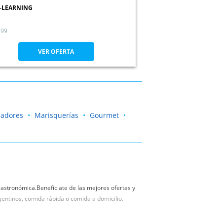
-LEARNING
99
VER OFERTA
sadores
Marisquerías
Gourmet
astronómica.Benefíciate de las mejores ofertas y
gentinos, comida rápida o comida a domicilio.
os en restaurantes en A Coruña, Lugo, Ourense,