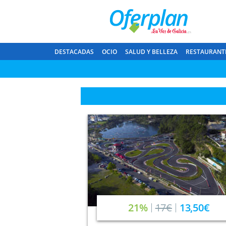
DESTACADAS
OCIO
SALUD Y BELLEZA
RESTAURANT
21%
17€
13,50€