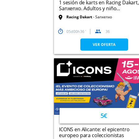
1 sesión de karts en Racing Dakart,
Sanxenxo. Adultos y niño...
Racing Dakart
Sanxenxo
05
00
36
36
VER OFERTA
5€
ICONS en Alicante: el epicentro
europeo para coleccionistas