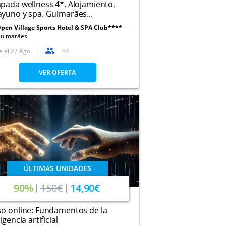
pada wellness 4*. Alojamiento,
yuno y spa. Guimarães...
pen Village Sports Hotel & SPA Club****
uimarães
a el
27 Ago
54
VER OFERTA
ÚLTIMAS UNIDADES
90%
150€
14,90€
o online: Fundamentos de la
igencia artificial