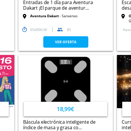
Entradas de 1 día para Aventura
Esca
Dakart ¡El parque de aventur...
desa
Aventura Dakart
Sanxenxo
O
G
05
00
36
85
Hast
VER OFERTA
18,99€
Báscula electrónica inteligente de
Curs
índice de masa y grasa co...
intel