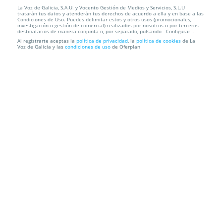
La Voz de Galicia, S.A.U. y Vocento Gestión de Medios y Servicios, S.L.U
Pulsera Tailandia decorada con cristales SwarovskI
tratarán tus datos y atenderán tus derechos de acuerdo a ella y en base a las
Condiciones de Uso. Puedes delimitar estos y otros usos (promocionales,
investigación o gestión de comercial) realizados por nosotros o por terceros
Envío a domicilio
destinatarios de manera conjunta o, por separado, pulsando ¨Configurar¨.
Al registrarte aceptas la
política de privacidad
, la
política de cookies
de La
Voz de Galicia y las
condiciones de uso
de Oferplan
Información local
Condiciones