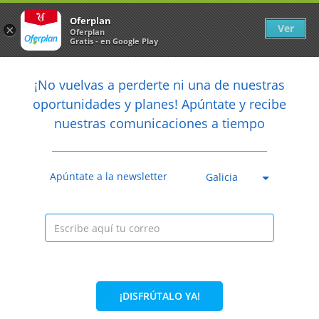
Newsletter
arrow_back
Oferplan
Ver
×
Oferplan
Gratis - en Google Play
arrow_back
share
¡No vuelvas a perderte ni una de nuestras

oportunidades y planes! Apúntate y recibe
nuestras comunicaciones a tiempo
Anterior
Sig
Caducada
Apúntate a la newsletter
Galicia
¡DISFRÚTALO YA!
81%
99€
19€