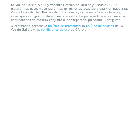
La Voz de Galicia, S.A.U. y Vocento Gestión de Medios y Servicios, S.L.U
Anillo Candy con cristales de Swarovski
tratarán tus datos y atenderán tus derechos de acuerdo a ella y en base a las
Condiciones de Uso. Puedes delimitar estos y otros usos (promocionales,
investigación o gestión de comercial) realizados por nosotros o por terceros
Envío a domicilio
destinatarios de manera conjunta o, por separado, pulsando ¨Configurar¨.
Al registrarte aceptas la
política de privacidad
, la
política de cookies
de La
Voz de Galicia y las
condiciones de uso
de Oferplan
Información local
Condiciones