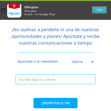
Newsletter
arrow_back
Oferplan
Ver
×
Oferplan
Gratis - en Google Play
arrow_back
share
¡No vuelvas a perderte ni una de nuestras

oportunidades y planes! Apúntate y recibe
nuestras comunicaciones a tiempo
Anterior
Sig
Caducada
Apúntate a la newsletter
Galicia
¡DISFRÚTALO YA!
64%
55€
19,99€