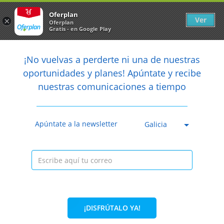
Newsletter
arrow_back
Oferplan
Ver
×
Oferplan
Gratis - en Google Play
arrow_back
share
¡No vuelvas a perderte ni una de nuestras

oportunidades y planes! Apúntate y recibe
nuestras comunicaciones a tiempo
Anterior
Sig
Caducada
Apúntate a la newsletter
Galicia
¡DISFRÚTALO YA!
72%
125€
34,99€