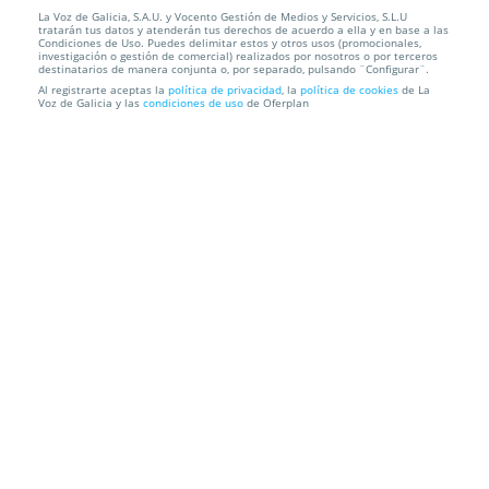
La Voz de Galicia, S.A.U. y Vocento Gestión de Medios y Servicios, S.L.U
Conjunto Cleo Rosa con Swarovski Crystal
tratarán tus datos y atenderán tus derechos de acuerdo a ella y en base a las
Condiciones de Uso. Puedes delimitar estos y otros usos (promocionales,
investigación o gestión de comercial) realizados por nosotros o por terceros
Envío a domicilio
destinatarios de manera conjunta o, por separado, pulsando ¨Configurar¨.
Al registrarte aceptas la
política de privacidad
, la
política de cookies
de La
Voz de Galicia y las
condiciones de uso
de Oferplan
Información local
Condiciones