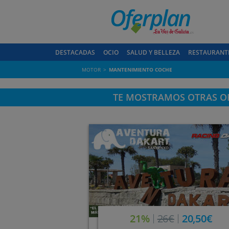
DESTACADAS
OCIO
SALUD Y BELLEZA
RESTAURANT
MOTOR
MANTENIMIENTO COCHE
TE MOSTRAMOS OTRAS OF
21%
26€
20,50€