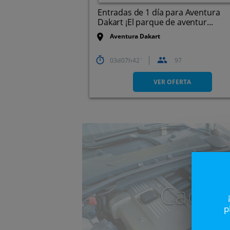
Entradas de 1 día para Aventura
Dakart ¡El parque de aventur...
Aventura Dakart
03
07
42
97
Sanxenxo
VER OFERTA
Caduc
p