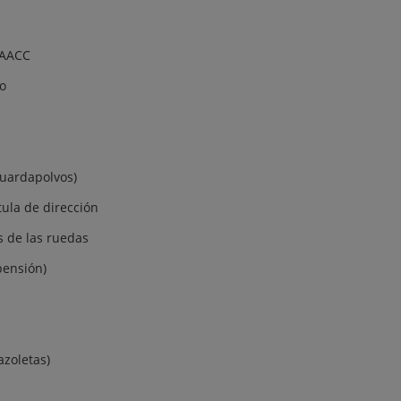
 AACC
o
guardapolvos)
tula de dirección
 de las ruedas
pensión)
azoletas)