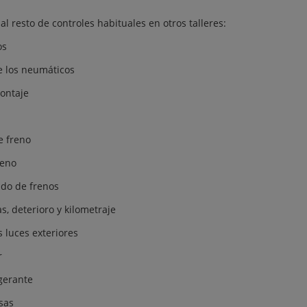
l resto de controles habituales en otros talleres:
os
de los neumáticos
ontaje
e freno
reno
ido de frenos
, deterioro y kilometraje
s luces exteriores
r
igerante
isas