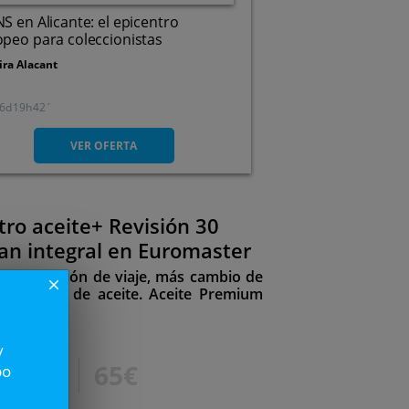
S en Alicante: el epicentro
peo para coleccionistas
ira Alacant
6
19
42
Carretera N-340, Km 731,
3320. Elche/elx. Alicante
VER OFERTA
tro aceite+ Revisión 30
lan integral en Euromaster
una revisión de viaje, más cambio de
close
más filtro de aceite. Aceite Premium
y
195€
65€
po