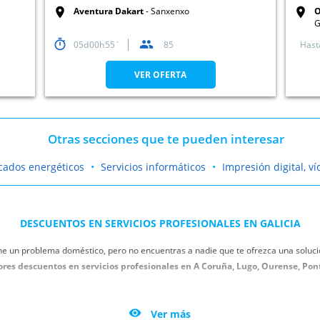
Aventura Dakart
Sanxenxo
O
G
05
00
55
85
Hast
VER OFERTA
Otras secciones que te pueden interesar
icados energéticos
Servicios informáticos
Impresión digital, ví
DESCUENTOS EN SERVICIOS PROFESIONALES EN GALICIA
ne un problema doméstico, pero no encuentras a nadie que te ofrezca una solució
res descuentos en servicios profesionales en A Coruña, Lugo, Ourense, Pon
on las cañerías de tu casa o tu local. Encuentra la mejor oferta de fontaneros 
o, y no pagues un pastizal por la reparación. Utiliza los descuentos para servici

Ver más