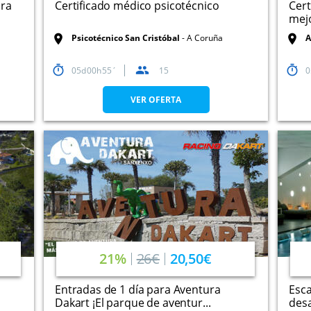
ara
Certificado médico psicotécnico
Cert
mejo
Psicotécnico San Cristóbal
A Coruña
A
05
00
55
15
0
VER OFERTA
21%
26€
20,50€
Entradas de 1 día para Aventura
Esca
Dakart ¡El parque de aventur...
desa