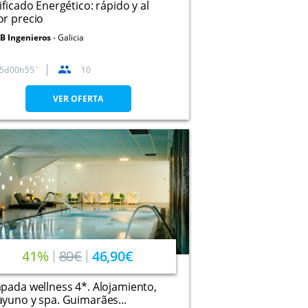
ificado Energético: rápido y al
r precio
B Ingenieros
Galicia
5
00
55
10
VER OFERTA
41%
80€
46,90€
pada wellness 4*. Alojamiento,
yuno y spa. Guimarães...