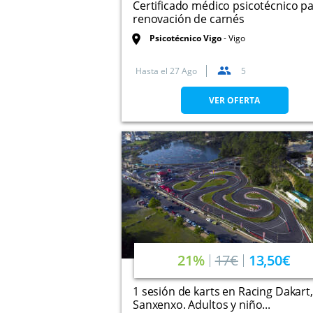
Certificado médico psicotécnico p
renovación de carnés
Psicotécnico Vigo
Vigo
Hasta el
27 Ago
5
VER OFERTA
21%
17€
13,50€
1 sesión de karts en Racing Dakart,
Sanxenxo. Adultos y niño...