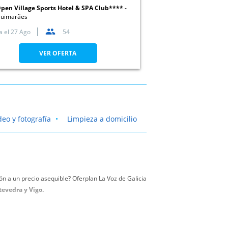
pen Village Sports Hotel & SPA Club****
uimarães
a el
27 Ago
54
VER OFERTA
deo y fotografía
Limpieza a domicilio
n a un precio asequible? Oferplan La Voz de Galicia
tevedra y Vigo.
en Santiago de Compostela, A Coruña,Lugo, Ourense,
os de fontanería.