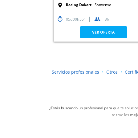
Racing Dakart
Sanxenxo
05
00
55
36
VER OFERTA
Servicios profesionales
Otros
Certif
¿Estás buscando un profesional para que te solucio
te trae los
mejo
No vuelvas a agobiarte cuando tengas una avería c
Pontevedra y Vig