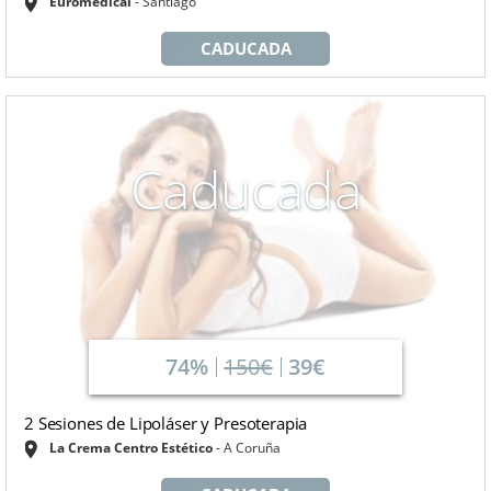
Euromedical
Santiago
CADUCADA
Caducada
74%
150€
39€
2 Sesiones de Lipoláser y Presoterapia
La Crema Centro Estético
A Coruña