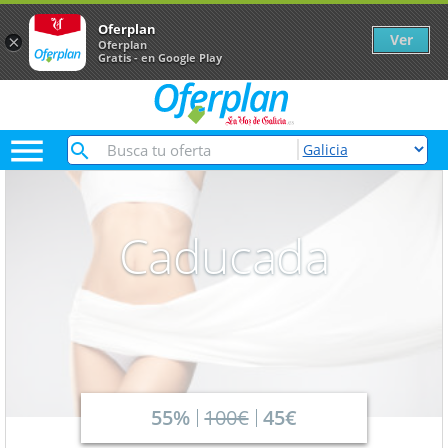
Oferplan
Ver
×
Oferplan
Gratis - en Google Play

Caducada
55%
100€
45€