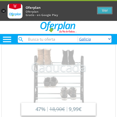
Oferplan
Ver
×
Oferplan
Gratis - en Google Play

Caducada
47%
18,90€
9,99€