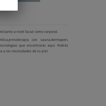
l,tanto a nivel facial como corporal.
dica,presoterapia con sauna,dermapen,
tecnologías que encontrarás aquí. Podrás
 a las necesidades de tu piel.