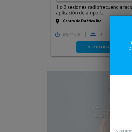
1 o 2 sesiones radiofrecuencia facia
aplicación de ampoll...
Centro de Estética Río
03
09
18
4
Arteixo
VER OFERTA
p
Caduc
Al registra