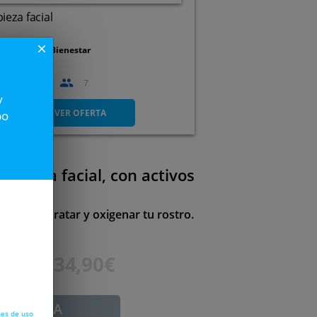
ieza facial
close
spacio Vital Bienestar
3
09
18
7
Santiago
y
VER OFERTA
po
uencia facial, con activos
iel
necer, hidratar y oxigenar tu rostro.
65€
34,90€
ADUCADA
nes de uso