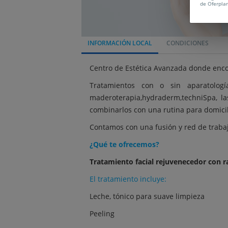
de Oferpla
INFORMACIÓN LOCAL
CONDICIONES
Centro de Estética Avanzada donde encon
Tratamientos con o sin aparatologí
maderoterapia,hydraderm,techniSpa, la
combinarlos con una rutina para domicil
Contamos con una fusión y red de trabajo 
¿Qué te ofrecemos?
Tratamiento facial rejuvenecedor con ra
El tratamiento incluye:
Leche, tónico para suave limpieza
Peeling