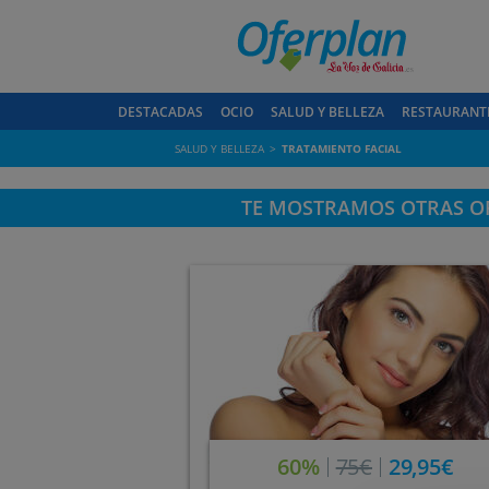
DESTACADAS
OCIO
SALUD Y BELLEZA
RESTAURANT
SALUD Y BELLEZA
TRATAMIENTO FACIAL
TE MOSTRAMOS OTRAS OF
60%
75€
29,95€