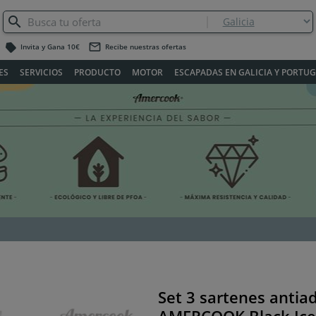
label
mail_outline
Invita y Gana 10€
Recibe nuestras ofertas
ES
SERVICIOS
PRODUCTO
MOTOR
ESCAPADAS EN GALICIA Y PORTU
Set 3 sartenes antia
Siguiente