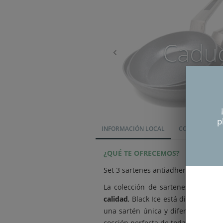
Cadu
p
INFORMACIÓN LOCAL
CONDICIONES
¿QUÉ TE OFRECEMOS?
Set 3 sartenes antiadherente refor
La colección de sartenes menaje B
calidad
, Black Ice está diseñada e
una sartén única y diferente a un
cocción perfecta de todas nuestras 