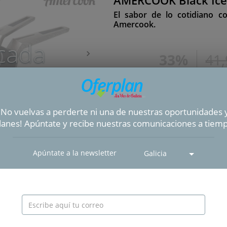
AMERCOOK Black Ice
El sabor de lo cotidiano c
Amercook.
cada
33%
41
CA
¡No vuelvas a perderte ni una de nuestras oportunidades 
lanes! Apúntate y recibe nuestras comunicaciones a tiem
Apúntate a la newsletter
Galicia
zado AMERCOOK Black Ice por 27.99€ en lugar de 41.99€
lack Ice es ideal para tu cocina del día a día. Con una perfec
specialmente para aquellas personas que necesiten un menaje todot
 precio inigualable. Su base de aluminio proporciona un excelen
recetas.