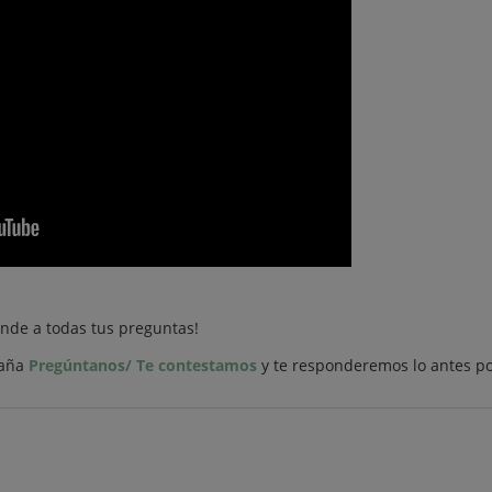
nde a todas tus preguntas!
taña
Pregúntanos/ Te contestamos
y te responderemos lo antes po