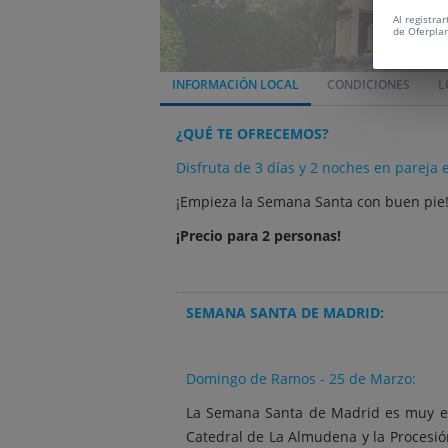
Al registra
de Oferpla
INFORMACIÓN LOCAL
CONDICIONES
L
¿QUÉ TE OFRECEMOS?
Disfruta de 3 días y 2 noches en pareja
¡Empieza la Semana Santa con buen pie
¡Precio para 2 personas!
SEMANA SANTA DE MADRID:
Domingo de Ramos - 25 de Marzo:
La Semana Santa de Madrid es muy esp
Catedral de La Almudena y la Procesión