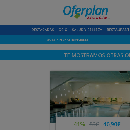
DESTACADAS
OCIO
SALUD Y BELLEZA
RESTAURANT
VIAJES
FECHAS ESPECIALES
TE MOSTRAMOS OTRAS OF
41%
80€
46,90€