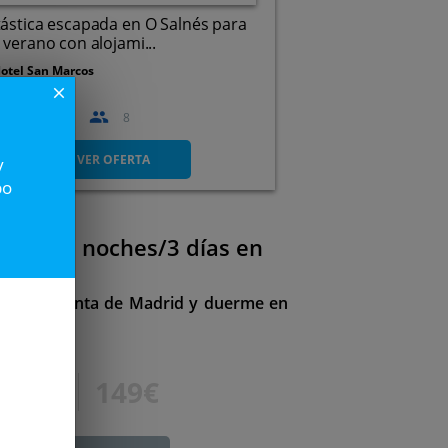
ástica escapada en O Salnés para
 verano con alojami...
otel San Marcos
close
a el
27 Ago
8
Cambados (Pontevedra)
VER OFERTA
y
po
rid - 2 noches/3 días en
2
 Semana Santa de Madrid y duerme en
170€
149€