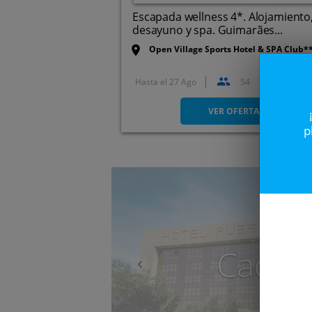
Escapada wellness 4*. Alojamiento
desayuno y spa. Guimarães...
Open Village Sports Hotel & SPA Club*
Hasta el
27 Ago
54
Guimarães
VER OFERTA
p
Anterior
Caduc