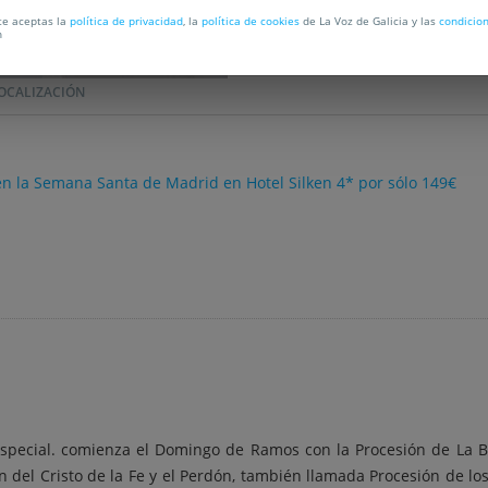
C
rte aceptas la
política de privacidad
, la
política de cookies
de La Voz de Galicia y las
condicio
n
OCALIZACIÓN
 en la Semana Santa de Madrid en Hotel Silken 4* por sólo 149€
!
ecial. comienza el Domingo de Ramos con la Procesión de La Bo
 del Cristo de la Fe y el Perdón, también llamada Procesión de los