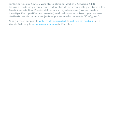
La Voz de Galicia, S.A.U. y Vocento Gestión de Medios y Servicios, S.L.U
Fin de semana en Roma – Hotel y vuelos directos
tratarán tus datos y atenderán tus derechos de acuerdo a ella y en base a las
incluidos
Condiciones de Uso. Puedes delimitar estos y otros usos (promocionales,
investigación o gestión de comercial) realizados por nosotros o por terceros
destinatarios de manera conjunta o, por separado, pulsando ¨Configurar¨.
Supraflights
ROMA. ROMA
Al registrarte aceptas la
política de privacidad
, la
política de cookies
de La
Voz de Galicia y las
condiciones de uso
de Oferplan
Información local
Condiciones
Localización