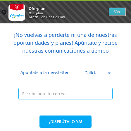
Newsletter
arrow_back
Oferplan
Ver
×
Oferplan
Gratis - en Google Play
arrow_back
share
¡No vuelvas a perderte ni una de nuestras

oportunidades y planes! Apúntate y recibe
nuestras comunicaciones a tiempo
Anterior
Sig
Caducada
Apúntate a la newsletter
Galicia
¡DISFRÚTALO YA!
53%
265€
124€