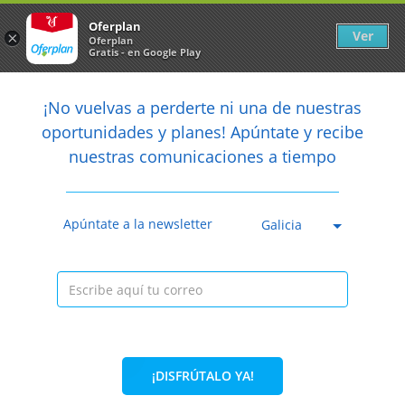
Newsletter
arrow_back
Oferplan
Ver
×
Oferplan
Gratis - en Google Play
arrow_back
share
¡No vuelvas a perderte ni una de nuestras

oportunidades y planes! Apúntate y recibe
nuestras comunicaciones a tiempo
Anterior
Sig
42%
36€
21€
Caducada
Sabroso menú de arroz con zamburiñas o arroz
Apúntate a la newsletter
Galicia
con rape y lang...
La Cantina de puerto A Coruña
Plaza de Ourense, s/n. 15004 A
Coruña
Información local
¡DISFRÚTALO YA!
Condiciones