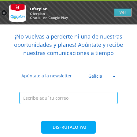
Newsletter
arrow_back
Oferplan
Ver
×
Oferplan
Gratis - en Google Play
arrow_back
share
¡No vuelvas a perderte ni una de nuestras

oportunidades y planes! Apúntate y recibe
nuestras comunicaciones a tiempo
Caducada
Apúntate a la newsletter
Galicia
¡DISFRÚTALO YA!
46%
10,90€
5,90€