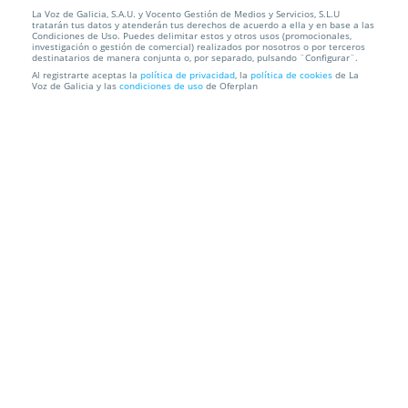
La Voz de Galicia, S.A.U. y Vocento Gestión de Medios y Servicios, S.L.U
Regala tu imán personalizado
tratarán tus datos y atenderán tus derechos de acuerdo a ella y en base a las
Condiciones de Uso. Puedes delimitar estos y otros usos (promocionales,
investigación o gestión de comercial) realizados por nosotros o por terceros
Stampa Grafica
A Coruña
destinatarios de manera conjunta o, por separado, pulsando ¨Configurar¨.
Al registrarte aceptas la
política de privacidad
, la
política de cookies
de La
Voz de Galicia y las
condiciones de uso
de Oferplan
Información local
Condiciones
Localización