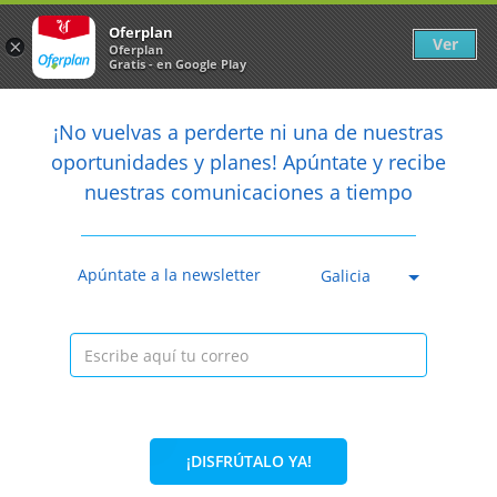
Newsletter
arrow_back
Oferplan
Ver
×
Oferplan
Gratis - en Google Play
arrow_back
share
¡No vuelvas a perderte ni una de nuestras

oportunidades y planes! Apúntate y recibe
nuestras comunicaciones a tiempo
Caducada
Apúntate a la newsletter
Galicia
¡DISFRÚTALO YA!
48%
56€
28,95€