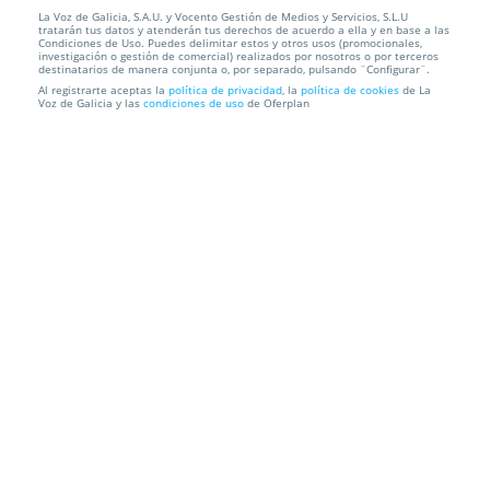
La Voz de Galicia, S.A.U. y Vocento Gestión de Medios y Servicios, S.L.U
Radiofrecuencia Indiba con opción a lifting no
tratarán tus datos y atenderán tus derechos de acuerdo a ella y en base a las
invasivo, uni...
Condiciones de Uso. Puedes delimitar estos y otros usos (promocionales,
investigación o gestión de comercial) realizados por nosotros o por terceros
destinatarios de manera conjunta o, por separado, pulsando ¨Configurar¨.
Centro Belsan
A Coruña
Al registrarte aceptas la
política de privacidad
, la
política de cookies
de La
Voz de Galicia y las
condiciones de uso
de Oferplan
Información local
Condiciones
Localización