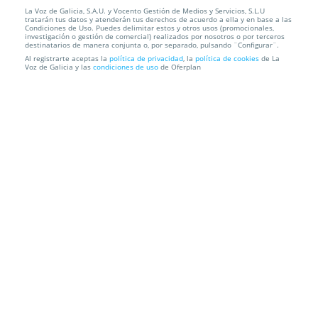
La Voz de Galicia, S.A.U. y Vocento Gestión de Medios y Servicios, S.L.U
Pack 6 botellas Monte Real fermentado barrica
tratarán tus datos y atenderán tus derechos de acuerdo a ella y en base a las
2022
Condiciones de Uso. Puedes delimitar estos y otros usos (promocionales,
investigación o gestión de comercial) realizados por nosotros o por terceros
destinatarios de manera conjunta o, por separado, pulsando ¨Configurar¨.
Envío a domicilio
Al registrarte aceptas la
política de privacidad
, la
política de cookies
de La
Voz de Galicia y las
condiciones de uso
de Oferplan
Información local
Condiciones
Localización