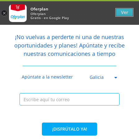
Newsletter
arrow_back
Oferplan
Ver
×
Oferplan
Gratis - en Google Play
arrow_back
share
¡No vuelvas a perderte ni una de nuestras

oportunidades y planes! Apúntate y recibe
nuestras comunicaciones a tiempo
Caducada
Apúntate a la newsletter
Galicia
¡DISFRÚTALO YA!
5%
44€
41,90€