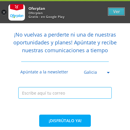
Newsletter
arrow_back
Oferplan
Ver
×
Oferplan
Gratis - en Google Play
arrow_back
share
¡No vuelvas a perderte ni una de nuestras

oportunidades y planes! Apúntate y recibe
nuestras comunicaciones a tiempo
Anterior
Sig
Caducada
Apúntate a la newsletter
Galicia
¡DISFRÚTALO YA!
46%
70€
38€