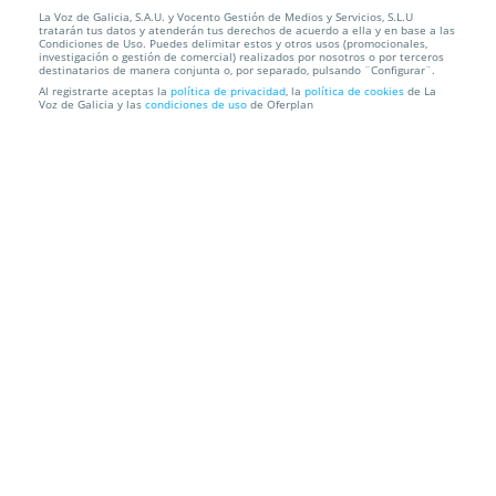
La Voz de Galicia, S.A.U. y Vocento Gestión de Medios y Servicios, S.L.U
Menú para 2 de arroz o parrillada con entrante,
tratarán tus datos y atenderán tus derechos de acuerdo a ella y en base a las
incluye post...
Condiciones de Uso. Puedes delimitar estos y otros usos (promocionales,
investigación o gestión de comercial) realizados por nosotros o por terceros
destinatarios de manera conjunta o, por separado, pulsando ¨Configurar¨.
Abrasador Gaia Medieval
Santiago
Al registrarte aceptas la
política de privacidad
, la
política de cookies
de La
Voz de Galicia y las
condiciones de uso
de Oferplan
Información local
Condiciones
Localización