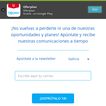
Newsletter
arrow_back
Oferplan
Ver
×
Oferplan
Gratis - en Google Play
arrow_back
share
¡No vuelvas a perderte ni una de nuestras

oportunidades y planes! Apúntate y recibe
nuestras comunicaciones a tiempo
Caducada
Apúntate a la newsletter
Galicia
¡DISFRÚTALO YA!
51%
45€
21,90€