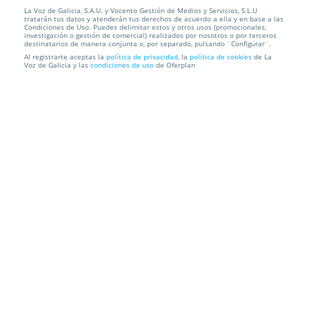
La Voz de Galicia, S.A.U. y Vocento Gestión de Medios y Servicios, S.L.U
Masaje relajante espalda y cervical con aceites
tratarán tus datos y atenderán tus derechos de acuerdo a ella y en base a las
esenciales, ...
Condiciones de Uso. Puedes delimitar estos y otros usos (promocionales,
investigación o gestión de comercial) realizados por nosotros o por terceros
destinatarios de manera conjunta o, por separado, pulsando ¨Configurar¨.
Bienestar Paula Antón
Ferrol
Al registrarte aceptas la
política de privacidad
, la
política de cookies
de La
Voz de Galicia y las
condiciones de uso
de Oferplan
Información local
Condiciones
Localización