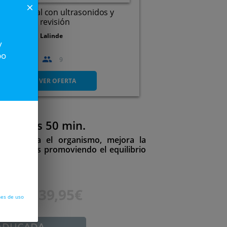
close
ieza dental con ultrasonidos y
do, incluye revisión
línica Dental Lalinde
y
po
8
22
47
9
A Coruña
VER OFERTA
alientes 50 min.
aje. Relaja el organismo, mejora la
s musculares promoviendo el equilibrio
80€
39,95€
nes de uso
ADUCADA