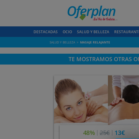
DESTACADAS
OCIO
SALUD Y BELLEZA
RESTAURANT
SALUD Y BELLEZA
MASAJE RELAJANTE
TE MOSTRAMOS OTRAS OF
48%
25€
13€