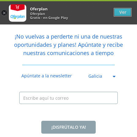
Newsletter
arrow_back
Oferplan
Ver
×
Oferplan
Gratis - en Google Play
arrow_back
share
¡No vuelvas a perderte ni una de nuestras

oportunidades y planes! Apúntate y recibe
nuestras comunicaciones a tiempo
Anterior
Sig
Caducada
Apúntate a la newsletter
Galicia
¡DISFRÚTALO YA!
25%
59€
44€