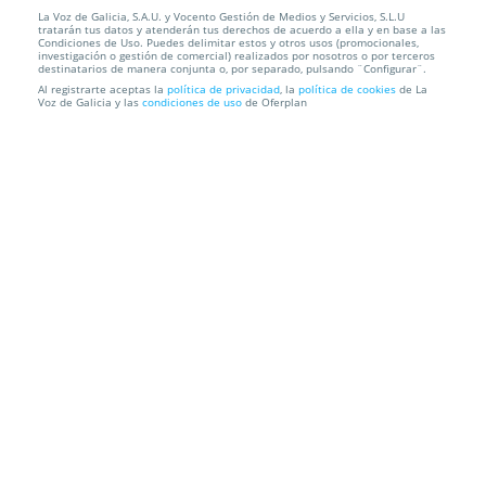
La Voz de Galicia, S.A.U. y Vocento Gestión de Medios y Servicios, S.L.U
Lote Gourmet de Conservas 5Ñ de Santoña
tratarán tus datos y atenderán tus derechos de acuerdo a ella y en base a las
Condiciones de Uso. Puedes delimitar estos y otros usos (promocionales,
investigación o gestión de comercial) realizados por nosotros o por terceros
Envío a domicilio
destinatarios de manera conjunta o, por separado, pulsando ¨Configurar¨.
Al registrarte aceptas la
política de privacidad
, la
política de cookies
de La
Voz de Galicia y las
condiciones de uso
de Oferplan
Información local
Condiciones