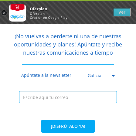
Newsletter
arrow_back
Oferplan
Ver
×
Oferplan
Gratis - en Google Play
arrow_back
share
¡No vuelvas a perderte ni una de nuestras

oportunidades y planes! Apúntate y recibe
nuestras comunicaciones a tiempo
Anterior
Sig
Caducada
Apúntate a la newsletter
Galicia
¡DISFRÚTALO YA!
46%
12,90€
6,99€