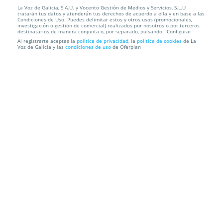
La Voz de Galicia, S.A.U. y Vocento Gestión de Medios y Servicios, S.L.U
Funda protectora y cinturón de coche para
tratarán tus datos y atenderán tus derechos de acuerdo a ella y en base a las
mascotas
Condiciones de Uso. Puedes delimitar estos y otros usos (promocionales,
investigación o gestión de comercial) realizados por nosotros o por terceros
destinatarios de manera conjunta o, por separado, pulsando ¨Configurar¨.
Envío a domicilio
Al registrarte aceptas la
política de privacidad
, la
política de cookies
de La
Voz de Galicia y las
condiciones de uso
de Oferplan
Información local
Condiciones