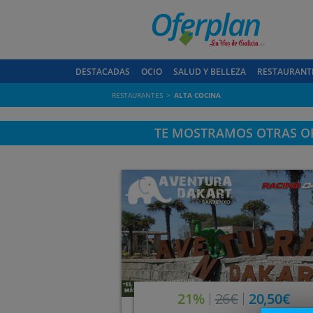
DESTACADAS
OCIO
SALUD Y BELLEZA
RESTAURANT
RESTAURANTES
ALTA COCINA
TE MOSTRAMOS OTRAS OF
21%
26€
20,50€