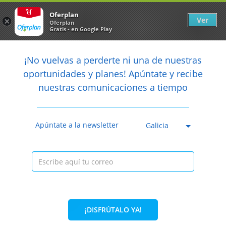
Newsletter
arrow_back
Oferplan
Ver
×
Oferplan
Gratis - en Google Play
arrow_back
share
¡No vuelvas a perderte ni una de nuestras

oportunidades y planes! Apúntate y recibe
nuestras comunicaciones a tiempo
Anterior
Sig
Caducada
Apúntate a la newsletter
Galicia
¡DISFRÚTALO YA!
58%
95€
40€