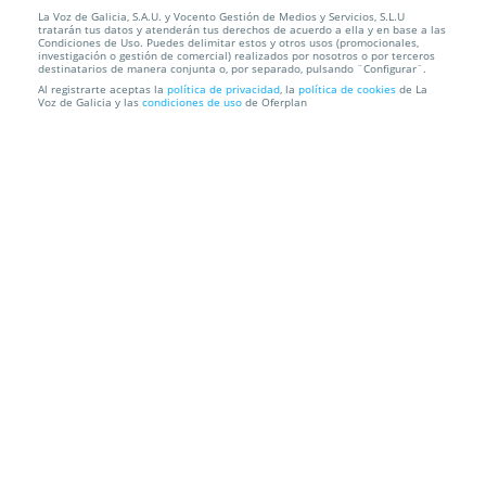
La Voz de Galicia, S.A.U. y Vocento Gestión de Medios y Servicios, S.L.U
Experiencia evasión para 2 personas spa + jacuzzi
tratarán tus datos y atenderán tus derechos de acuerdo a ella y en base a las
Condiciones de Uso. Puedes delimitar estos y otros usos (promocionales,
investigación o gestión de comercial) realizados por nosotros o por terceros
Hotel Spa Odeon
Narón
destinatarios de manera conjunta o, por separado, pulsando ¨Configurar¨.
Al registrarte aceptas la
política de privacidad
, la
política de cookies
de La
Voz de Galicia y las
condiciones de uso
de Oferplan
Información local
Condiciones
Localización