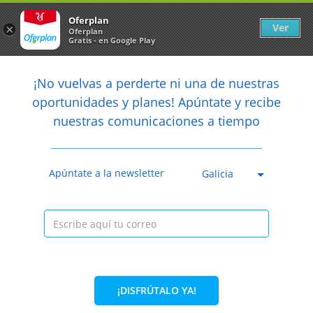
Newsletter
arrow_back
Oferplan
Ver
×
Oferplan
Gratis - en Google Play
arrow_back
share
¡No vuelvas a perderte ni una de nuestras

oportunidades y planes! Apúntate y recibe
nuestras comunicaciones a tiempo
Anterior
Sig
Caducada
Apúntate a la newsletter
Galicia
¡DISFRÚTALO YA!
50%
36,90€
18,45€