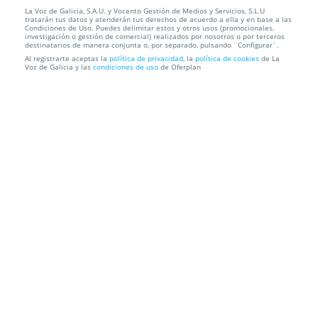
La Voz de Galicia, S.A.U. y Vocento Gestión de Medios y Servicios, S.L.U
Exclusiva sesión de peluquería
tratarán tus datos y atenderán tus derechos de acuerdo a ella y en base a las
Condiciones de Uso. Puedes delimitar estos y otros usos (promocionales,
investigación o gestión de comercial) realizados por nosotros o por terceros
C&B Moreda
Vigo
destinatarios de manera conjunta o, por separado, pulsando ¨Configurar¨.
Al registrarte aceptas la
política de privacidad
, la
política de cookies
de La
Voz de Galicia y las
condiciones de uso
de Oferplan
Información local
Condiciones
Localización