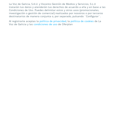
La Voz de Galicia, S.A.U. y Vocento Gestión de Medios y Servicios, S.L.U
Excelente menú mexicano artesanal: Nachos,
tratarán tus datos y atenderán tus derechos de acuerdo a ella y en base a las
quesadillas, burr...
Condiciones de Uso. Puedes delimitar estos y otros usos (promocionales,
investigación o gestión de comercial) realizados por nosotros o por terceros
destinatarios de manera conjunta o, por separado, pulsando ¨Configurar¨.
Vinoteca Confort
A Coruña
Al registrarte aceptas la
política de privacidad
, la
política de cookies
de La
Voz de Galicia y las
condiciones de uso
de Oferplan
Información local
Condiciones
Localización