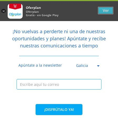
Newsletter
arrow_back
Oferplan
Ver
×
Oferplan
Gratis - en Google Play
arrow_back
share
¡No vuelvas a perderte ni una de nuestras

oportunidades y planes! Apúntate y recibe
nuestras comunicaciones a tiempo
Anterior
Sig
Caducada
Apúntate a la newsletter
Galicia
¡DISFRÚTALO YA!
50%
30€
15€