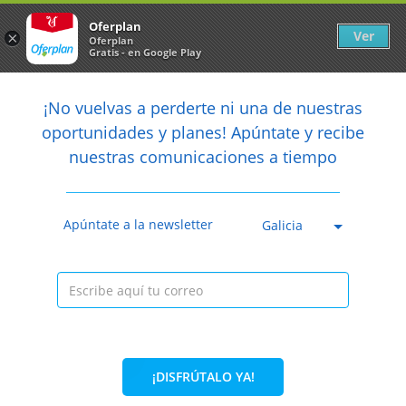
Newsletter
arrow_back
Oferplan
Ver
×
Oferplan
Gratis - en Google Play
arrow_back
share
¡No vuelvas a perderte ni una de nuestras

oportunidades y planes! Apúntate y recibe
nuestras comunicaciones a tiempo
Anterior
Sig
Caducada
Apúntate a la newsletter
Galicia
¡DISFRÚTALO YA!
40%
150€
90€