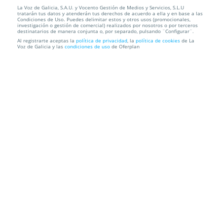
La Voz de Galicia, S.A.U. y Vocento Gestión de Medios y Servicios, S.L.U
Escapada Spa para 2 personas: Alojamiento,
tratarán tus datos y atenderán tus derechos de acuerdo a ella y en base a las
desayuno buffet, ...
Condiciones de Uso. Puedes delimitar estos y otros usos (promocionales,
investigación o gestión de comercial) realizados por nosotros o por terceros
destinatarios de manera conjunta o, por separado, pulsando ¨Configurar¨.
Hotel Spa Odeón
Narón
Al registrarte aceptas la
política de privacidad
, la
política de cookies
de La
Voz de Galicia y las
condiciones de uso
de Oferplan
Información local
Condiciones
Localización