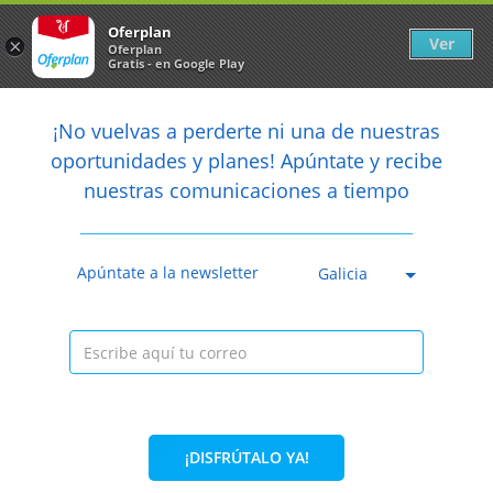
Newsletter
arrow_back
Oferplan
Ver
×
Oferplan
Gratis - en Google Play
arrow_back
share
¡No vuelvas a perderte ni una de nuestras

oportunidades y planes! Apúntate y recibe
nuestras comunicaciones a tiempo
Anterior
Sig
58%
45€
19€
Caducada
¡Envuélvete en chocolate! Peeling e hidratación
Apúntate a la newsletter
Galicia
corporal
+ Masajes
Ribeira de Canedo, 35 bajo, 32001. Ourense
Información local
¡DISFRÚTALO YA!
Condiciones