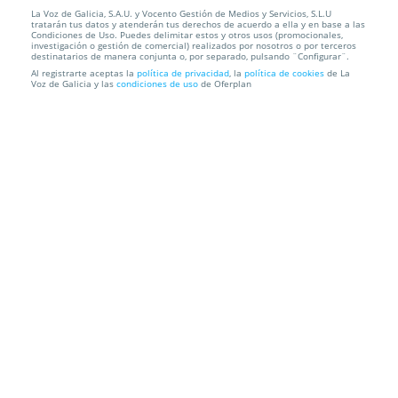
La Voz de Galicia, S.A.U. y Vocento Gestión de Medios y Servicios, S.L.U
Entradas Toon Story, Film Symphony Orchestra. A
tratarán tus datos y atenderán tus derechos de acuerdo a ella y en base a las
Coruña. Domi...
Condiciones de Uso. Puedes delimitar estos y otros usos (promocionales,
investigación o gestión de comercial) realizados por nosotros o por terceros
destinatarios de manera conjunta o, por separado, pulsando ¨Configurar¨.
Palacio de la Ópera
A Coruña
Al registrarte aceptas la
política de privacidad
, la
política de cookies
de La
Voz de Galicia y las
condiciones de uso
de Oferplan
Información local
Condiciones