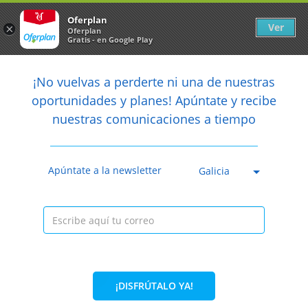
Newsletter
arrow_back
Oferplan
Ver
×
Oferplan
Gratis - en Google Play
arrow_back
share
¡No vuelvas a perderte ni una de nuestras

oportunidades y planes! Apúntate y recibe
nuestras comunicaciones a tiempo
Caducada
Apúntate a la newsletter
Galicia
¡DISFRÚTALO YA!
36%
62,70€
39,95€