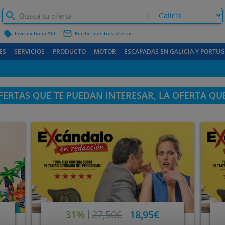
label
mail_outline
Invita y Gana 10€
Recibe nuestras ofertas
ES
SERVICIOS
PRODUCTO
MOTOR
ESCAPADAS EN GALICIA Y PORTU
ERTAS QUE TE PUEDAN INTERESAR, LA OFERTA QU
31%
27,50€
18,95€