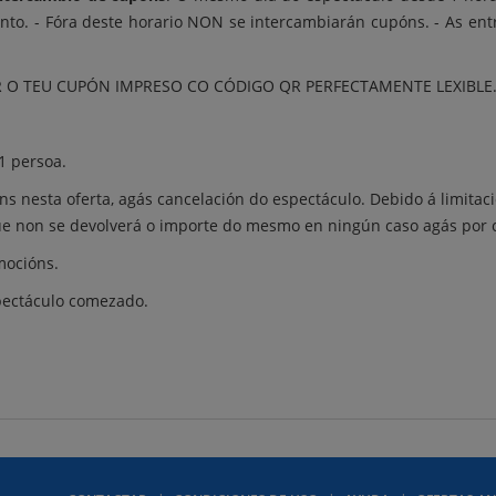
into. - Fóra deste horario NON se intercambiarán cupóns. - As en
R O TEU CUPÓN IMPRESO CO CÓDIGO QR PERFECTAMENTE LEXIBLE. 
1 persoa.
s nesta oferta, agás cancelación do espectáculo. Debido á limita
que non se devolverá o importe do mesmo en ningún caso agás por 
mocións.
spectáculo comezado.