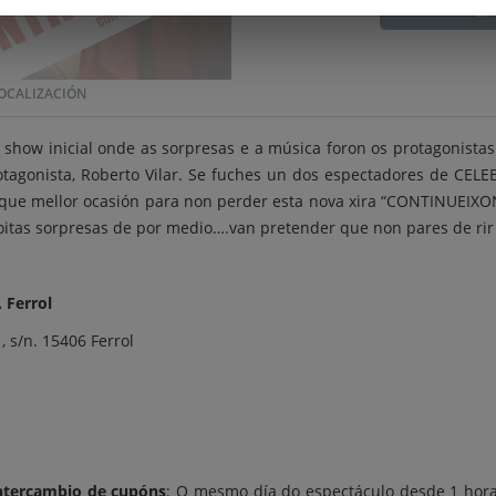
C
OCALIZACIÓN
how inicial onde as sorpresas e a música foron os protagonistas
otagonista, Roberto Vilar. Se fuches un dos espectadores de CE
, que mellor ocasión para non perder esta nova xira “CONTINUEIXO
moitas sorpresas de por medio….van pretender que non pares de r
 Ferrol
, s/n. 15406 Ferrol
intercambio de cupóns
: O mesmo día do espectáculo desde 1 hora