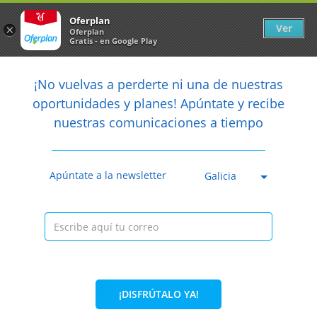
Newsletter
arrow_back
Oferplan
Ver
×
Oferplan
Gratis - en Google Play
arrow_back
share
¡No vuelvas a perderte ni una de nuestras

oportunidades y planes! Apúntate y recibe
nuestras comunicaciones a tiempo
Caducada
Apúntate a la newsletter
Galicia
¡DISFRÚTALO YA!
33%
21,60€
14,50€