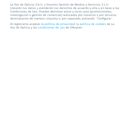
La Voz de Galicia, S.A.U. y Vocento Gestión de Medios y Servicios, S.L.U
Entradas REINVENTIO. Vigo. Domingo 14
tratarán tus datos y atenderán tus derechos de acuerdo a ella y en base a las
decembro. Oferta limit...
Condiciones de Uso. Puedes delimitar estos y otros usos (promocionales,
investigación o gestión de comercial) realizados por nosotros o por terceros
destinatarios de manera conjunta o, por separado, pulsando ¨Configurar¨.
Teatro Afundación
Vigo
Al registrarte aceptas la
política de privacidad
, la
política de cookies
de La
Voz de Galicia y las
condiciones de uso
de Oferplan
Información local
Condiciones