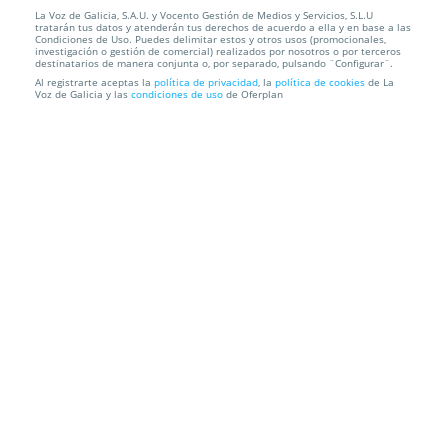
La Voz de Galicia, S.A.U. y Vocento Gestión de Medios y Servicios, S.L.U
Entradas Regreso a los 80 - Especial tardeo. Vigo.
tratarán tus datos y atenderán tus derechos de acuerdo a ella y en base a las
Viernes 1...
Condiciones de Uso. Puedes delimitar estos y otros usos (promocionales,
investigación o gestión de comercial) realizados por nosotros o por terceros
destinatarios de manera conjunta o, por separado, pulsando ¨Configurar¨.
Azotea Centro Comercial A Laxe
Vigo
Al registrarte aceptas la
política de privacidad
, la
política de cookies
de La
Voz de Galicia y las
condiciones de uso
de Oferplan
Información local
Condiciones