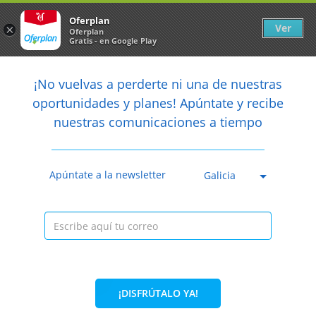
Newsletter
arrow_back
Oferplan
Ver
×
Oferplan
Gratis - en Google Play
arrow_back
share
¡No vuelvas a perderte ni una de nuestras

oportunidades y planes! Apúntate y recibe
nuestras comunicaciones a tiempo
Caducada
Apúntate a la newsletter
Galicia
¡DISFRÚTALO YA!
36%
25€
15,95€