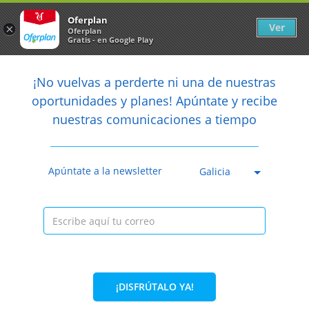
Newsletter
arrow_back
Oferplan
Ver
×
Oferplan
Gratis - en Google Play
arrow_back
share
¡No vuelvas a perderte ni una de nuestras

oportunidades y planes! Apúntate y recibe
nuestras comunicaciones a tiempo
Caducada
Apúntate a la newsletter
Galicia
¡DISFRÚTALO YA!
37%
22€
13,95€