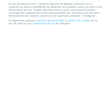
La Voz de Galicia, S.A.U. y Vocento Gestión de Medios y Servicios, S.L.U
CANCELADO Entradas Legends Alive. Santiago.
tratarán tus datos y atenderán tus derechos de acuerdo a ella y en base a las
Domingo 12 abril...
Condiciones de Uso. Puedes delimitar estos y otros usos (promocionales,
investigación o gestión de comercial) realizados por nosotros o por terceros
destinatarios de manera conjunta o, por separado, pulsando ¨Configurar¨.
Teatro Compostela (antiguo Teatro La Salle).
Santiago
Al registrarte aceptas la
política de privacidad
, la
política de cookies
de La
Voz de Galicia y las
condiciones de uso
de Oferplan
Información local
Condiciones