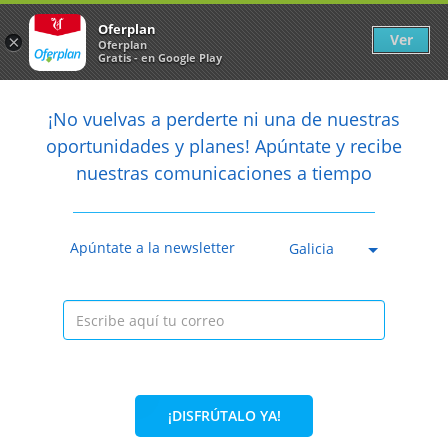
Newsletter
arrow_back
Oferplan
Ver
×
Oferplan
Gratis - en Google Play
arrow_back
share
¡No vuelvas a perderte ni una de nuestras

oportunidades y planes! Apúntate y recibe
nuestras comunicaciones a tiempo
Caducada
Apúntate a la newsletter
Galicia
¡DISFRÚTALO YA!
32%
17,70€
11,95€