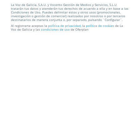
La Voz de Galicia, S.A.U. y Vocento Gestión de Medios y Servicios, S.L.U
Entradas Gran Gala Internacional GALICIA
tratarán tus datos y atenderán tus derechos de acuerdo a ella y en base a las
ILUSIONA. Lugo. Ven...
Condiciones de Uso. Puedes delimitar estos y otros usos (promocionales,
investigación o gestión de comercial) realizados por nosotros o por terceros
destinatarios de manera conjunta o, por separado, pulsando ¨Configurar¨.
Auditorio Municipal Gustavo Freire
Lugo
Al registrarte aceptas la
política de privacidad
, la
política de cookies
de La
Voz de Galicia y las
condiciones de uso
de Oferplan
Información local
Condiciones
Localización