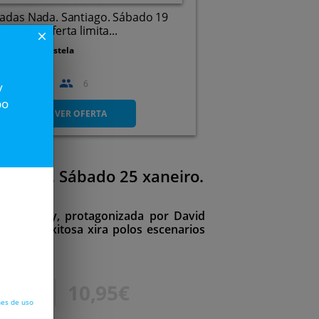
adas Nada. Santiago. Sábado 19
iembre ¡Oferta limita...
close
eatro Compostela
2
07
45
6
y
Santiago
po
VER OFERTA
angas. Sábado 25 xaneiro.
to Asorey, protagonizada por David
a a súa exitosa xira polos escenarios
6,80€
10,95€
nes de uso