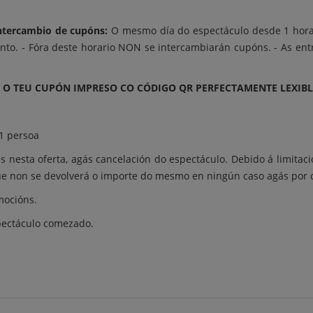
intercambio de cupóns:
O mesmo día do espectáculo desde 1 hora
into. - Fóra deste horario NON se intercambiarán cupóns. - As en
 O TEU CUPÓN IMPRESO CO CÓDIGO QR PERFECTAMENTE LEXIBLE.
 1 persoa
s nesta oferta, agás cancelación do espectáculo. Debido á limita
que non se devolverá o importe do mesmo en ningún caso agás por 
mocións.
spectáculo comezado.