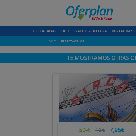
DESTACADAS
OCIO
SALUD Y BELLEZA
RESTAURANT
OCIO
ESPECTÁCULOS
TE MOSTRAMOS OTRAS OF
50%
16€
7,95€