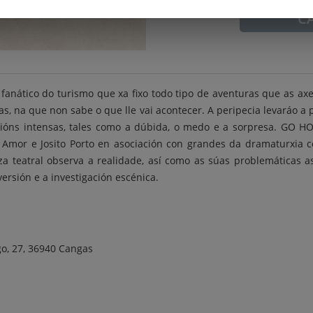
C
 fanático do turismo que xa fixo todo tipo de aventuras que as ax
s, na que non sabe o que lle vai acontecer. A peripecia levaráo a
óns intensas, tales como a dúbida, o medo e a sorpresa. GO HOM
Amor e Josito Porto en asociación con grandes da dramaturxia com
peza teatral observa a realidade, así como as súas problemáticas 
versión e a investigación escénica.
go, 27, 36940 Cangas