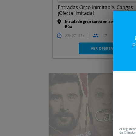
Entradas Circo Inimitable. Cangas
¡Oferta limitada!
Instalado gran carpa en aparcamiento 
Rúa
22
07
45
17
Cangas
p
VER OFERTA
Caduc
Al registra
de Oferpla