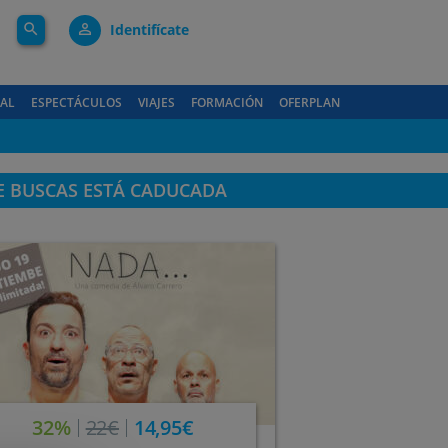
search
person_outline
Identifícate
GAL
ESPECTÁCULOS
VIAJES
FORMACIÓN
OFERPLAN
E BUSCAS ESTÁ CADUCADA
32%
22€
14,95€