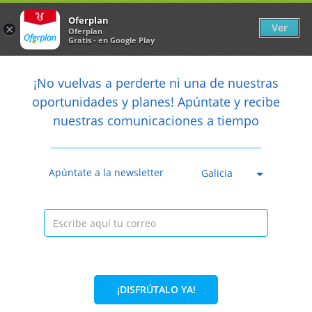
Newsletter
arrow_back
Oferplan
Ver
×
Oferplan
Gratis - en Google Play
arrow_back
share
¡No vuelvas a perderte ni una de nuestras

oportunidades y planes! Apúntate y recibe
nuestras comunicaciones a tiempo
Caducada
Apúntate a la newsletter
Galicia
¡DISFRÚTALO YA!
32%
22€
14,95€