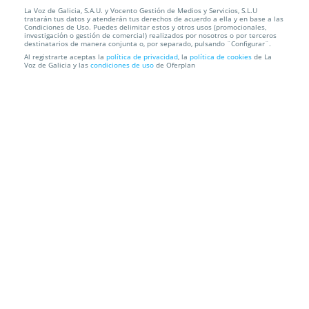
La Voz de Galicia, S.A.U. y Vocento Gestión de Medios y Servicios, S.L.U
Entradas David Puerto. Bien. Vigo. Sábado 29
tratarán tus datos y atenderán tus derechos de acuerdo a ella y en base a las
noviembre ¡Ofer...
Condiciones de Uso. Puedes delimitar estos y otros usos (promocionales,
investigación o gestión de comercial) realizados por nosotros o por terceros
destinatarios de manera conjunta o, por separado, pulsando ¨Configurar¨.
Teatro Afundación
Vigo
Al registrarte aceptas la
política de privacidad
, la
política de cookies
de La
Voz de Galicia y las
condiciones de uso
de Oferplan
Información local
Condiciones
Localización