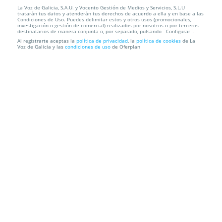
La Voz de Galicia, S.A.U. y Vocento Gestión de Medios y Servicios, S.L.U
CANCELADO Entradas Camela + de 30. Ourense.
tratarán tus datos y atenderán tus derechos de acuerdo a ella y en base a las
Sábado 1 noviemb...
Condiciones de Uso. Puedes delimitar estos y otros usos (promocionales,
investigación o gestión de comercial) realizados por nosotros o por terceros
destinatarios de manera conjunta o, por separado, pulsando ¨Configurar¨.
Expourense
Ourense
Al registrarte aceptas la
política de privacidad
, la
política de cookies
de La
Voz de Galicia y las
condiciones de uso
de Oferplan
Información local
Condiciones
Localización