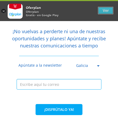
Newsletter
arrow_back
Oferplan
Ver
×
Oferplan
Gratis - en Google Play
arrow_back
share
¡No vuelvas a perderte ni una de nuestras

oportunidades y planes! Apúntate y recibe
nuestras comunicaciones a tiempo
Caducada
Apúntate a la newsletter
Galicia
¡DISFRÚTALO YA!
35%
38,50€
24,95€