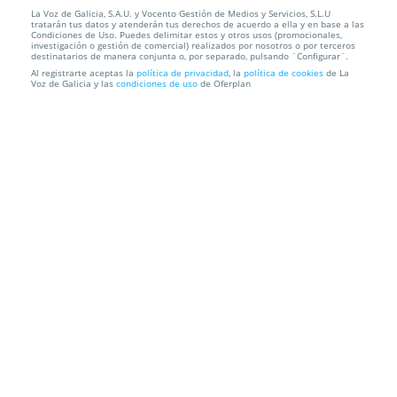
La Voz de Galicia, S.A.U. y Vocento Gestión de Medios y Servicios, S.L.U
Entradas Los Cafres. Santiago. Miércoles 10 de
tratarán tus datos y atenderán tus derechos de acuerdo a ella y en base a las
junio ¡Oferta...
Condiciones de Uso. Puedes delimitar estos y otros usos (promocionales,
investigación o gestión de comercial) realizados por nosotros o por terceros
destinatarios de manera conjunta o, por separado, pulsando ¨Configurar¨.
Sala Capitol
Santiago
Al registrarte aceptas la
política de privacidad
, la
política de cookies
de La
Voz de Galicia y las
condiciones de uso
de Oferplan
Información local
Condiciones
Localización