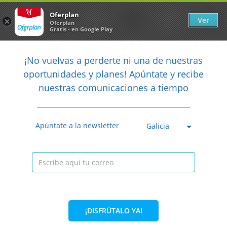
Newsletter
arrow_back
Oferplan
Ver
×
Oferplan
Gratis - en Google Play
arrow_back
share
¡No vuelvas a perderte ni una de nuestras

oportunidades y planes! Apúntate y recibe
nuestras comunicaciones a tiempo
Caducada
Apúntate a la newsletter
Galicia
¡DISFRÚTALO YA!
35%
38,50€
24,95€