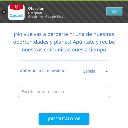
Newsletter
arrow_back
Oferplan
Ver
×
Oferplan
Gratis - en Google Play
arrow_back
share
¡No vuelvas a perderte ni una de nuestras

oportunidades y planes! Apúntate y recibe
nuestras comunicaciones a tiempo
Caducada
Apúntate a la newsletter
Galicia
¡DISFRÚTALO YA!
36%
26,40€
16,95€