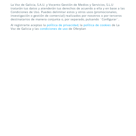
La Voz de Galicia, S.A.U. y Vocento Gestión de Medios y Servicios, S.L.U
Entradas Ángel Martín. Lugo. Viernes 5 diciembre
tratarán tus datos y atenderán tus derechos de acuerdo a ella y en base a las
¡Oferta lim...
Condiciones de Uso. Puedes delimitar estos y otros usos (promocionales,
investigación o gestión de comercial) realizados por nosotros o por terceros
destinatarios de manera conjunta o, por separado, pulsando ¨Configurar¨.
Auditorio Fuxan Os Ventos
Lugo
Al registrarte aceptas la
política de privacidad
, la
política de cookies
de La
Voz de Galicia y las
condiciones de uso
de Oferplan
Información local
Condiciones
Localización