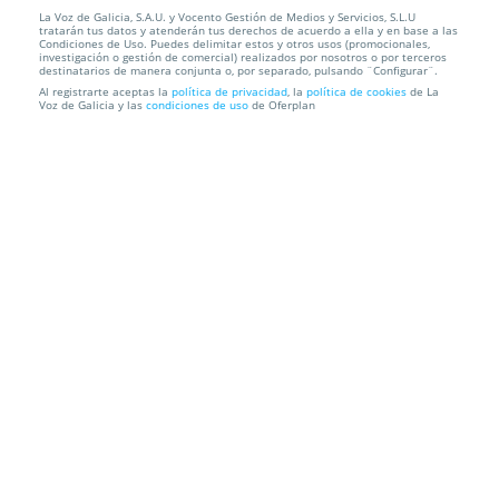
La Voz de Galicia, S.A.U. y Vocento Gestión de Medios y Servicios, S.L.U
Entrada Laureano Márquez. A Coruña. Sábado 20
tratarán tus datos y atenderán tus derechos de acuerdo a ella y en base a las
septiembre ¡Of...
Condiciones de Uso. Puedes delimitar estos y otros usos (promocionales,
investigación o gestión de comercial) realizados por nosotros o por terceros
destinatarios de manera conjunta o, por separado, pulsando ¨Configurar¨.
Palexco - Sala Arao
A Coruña
Al registrarte aceptas la
política de privacidad
, la
política de cookies
de La
Voz de Galicia y las
condiciones de uso
de Oferplan
Información local
Condiciones
Localización