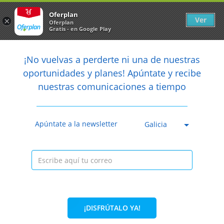
Newsletter
arrow_back
Oferplan
Ver
×
Oferplan
Gratis - en Google Play
arrow_back
share
¡No vuelvas a perderte ni una de nuestras

oportunidades y planes! Apúntate y recibe
nuestras comunicaciones a tiempo
Caducada
Apúntate a la newsletter
Galicia
¡DISFRÚTALO YA!
36%
29,70€
18,95€