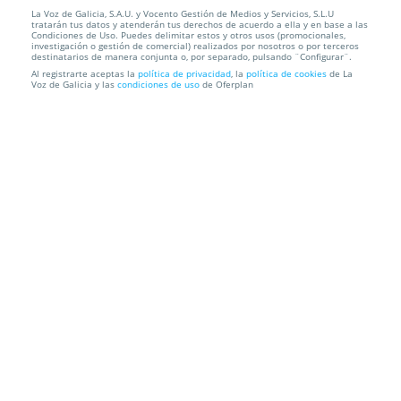
La Voz de Galicia, S.A.U. y Vocento Gestión de Medios y Servicios, S.L.U
Curso online de Técnico en cosmética natural
tratarán tus datos y atenderán tus derechos de acuerdo a ella y en base a las
Condiciones de Uso. Puedes delimitar estos y otros usos (promocionales,
investigación o gestión de comercial) realizados por nosotros o por terceros
ALBE FORMACIÓN
Modalidad Online
destinatarios de manera conjunta o, por separado, pulsando ¨Configurar¨.
Al registrarte aceptas la
política de privacidad
, la
política de cookies
de La
Voz de Galicia y las
condiciones de uso
de Oferplan
Información local
Condiciones
Localización