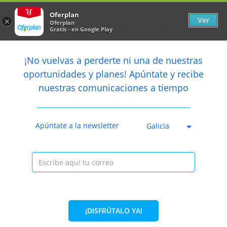
Newsletter
arrow_back
Oferplan
Ver
×
Oferplan
Gratis - en Google Play
arrow_back
share
¡No vuelvas a perderte ni una de nuestras

oportunidades y planes! Apúntate y recibe
nuestras comunicaciones a tiempo
Anterior
Sig
Caducada
Apúntate a la newsletter
Galicia
¡DISFRÚTALO YA!
56%
89€
39€