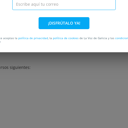
¡DISFRÚTALO YA!
REGUNTAS FRECUENTES
rte aceptas la
política de privacidad
, la
política de cookies
de La Voz de Galicia y las
condicio
n
12€
en lugar de 120€.
ursos siguientes: