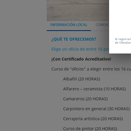
INFORMACIÓN LOCAL
CONDICIONES
P
¿QUÉ TE OFRECEMOS?
Al registra
de Oferpla
Elige un oficio de entre 16 posibilidades
¡Con Certificado Acreditativo!
Curso de “oficios" a elegir entre los 16 c
Albañil (20 HORAS)
Alfarero – ceramista (10 HORAS)
Camareros (20 HORAS)
Carpintero en general (30 HORAS)
Cerrajería artística (20 HORAS)
Curso de pintor (20 HORAS)