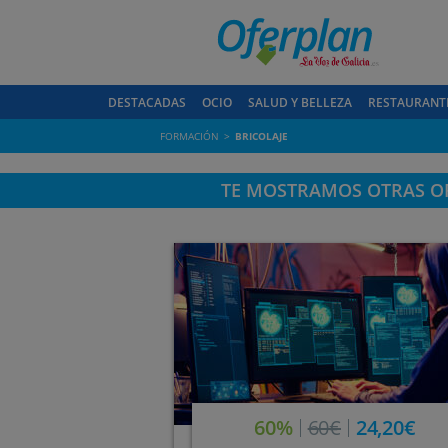
DESTACADAS
OCIO
SALUD Y BELLEZA
RESTAURANT
FORMACIÓN
BRICOLAJE
TE MOSTRAMOS OTRAS OF
60%
60€
24,20€