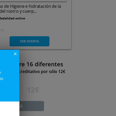
o de Higiene e hidratación de la
 del rostro y cuerp...
odalidad online
17
VER OFERTA
close
egir entre 16 diferentes
tificado acreditativo por sólo 12€
y
po
120€
12€
ADUCADA