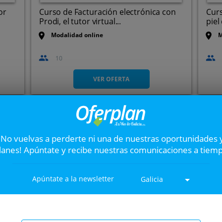
or
Curso de Facturación electrónica con
Curs
Prodi, el tutor virtual...
piel
Modalidad online
M
10
VER OFERTA
Curso de Oficios a el
Siguiente
Un curso de “Oficios", con cer
¡No vuelvas a perderte ni una de nuestras oportunidades 
lanes! Apúntate y recibe nuestras comunicaciones a tiem
90%
ada
Apúntate a la newsletter
Galicia
C