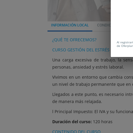
INFORMACIÓN LOCAL
CONDICIONES
¿QUÉ TE OFRECEMOS?
Al registra
de Oferpla
CURSO GESTIÓN DEL ESTRÉS LABORAL. ¡Por
Una carga excesiva de trabajo, la sen
personas, ansiedad y estrés laboral.
Vivimos en un entorno que cambia cons
un nivel de trabajo permanente que en
Llegados a este punto, es necesario int
de manera más relajada.
l Principal Impuesto: El IVA y su funcio
Duración del curso:
120 horas
CONTENIDO DEL CURSO