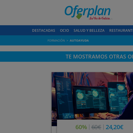
DESTACADAS
OCIO
SALUD Y BELLEZA
RESTAURANT
FORMACIÓN
AUTOAYUDA
TE MOSTRAMOS OTRAS OF
60%
60€
24,20€