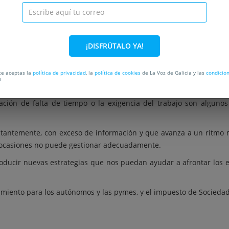
¡DISFRÚTALO YA!
rte aceptas la
política de privacidad
, la
política de cookies
de La Voz de Galicia y las
condicio
n
 tan sólo 29,99€ en lugar de 68,50€! ¡Una locura!
sación de falta de tiempo o la exigencia del trabajo son alguno
tantemente, con exceso de información y que avanza a un ritmo m
 ocasiones no puede gestionar adecuadamente.
roducir nuevas estrategias que nos puedan ayudar a afrontar los ef
namiento para los autónomos y las pymes, y el impuesto de Socieda