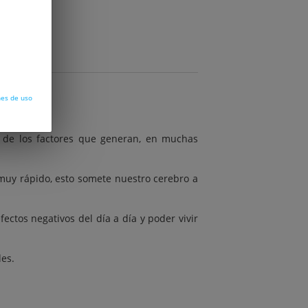
nes de uso
s de los factores que generan, en muchas
uy rápido, esto somete nuestro cerebro a
ectos negativos del día a día y poder vivir
des.