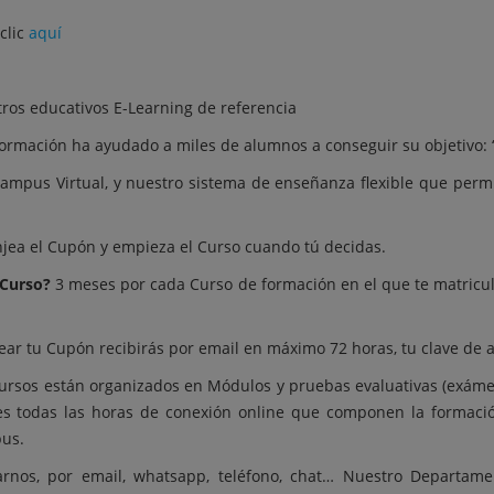
clic
aquí
ros educativos E-Learning de referencia
ormación ha ayudado a miles de alumnos a conseguir su objetivo: 
Campus Virtual, y nuestro sistema de enseñanza flexible que perm
jea el Cupón y empieza el Curso cuando tú decidas.
 Curso?
3 meses por cada Curso de formación en el que te matricul
ar tu Cupón recibirás por email en máximo 72 horas, tu clave de ac
ursos están organizados en Módulos y pruebas evaluativas (exám
ces todas las horas de conexión online que componen la formació
pus.
rnos, por email, whatsapp, teléfono, chat… Nuestro Departam