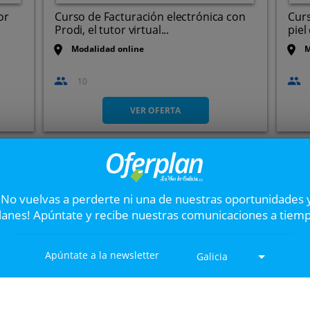
or
Curso de Facturación electrónica con
Curs
Prodi, el tutor virtual...
piel
Modalidad online
M
10
VER OFERTA
CURSO GESTIÓN DEL
No pierdas la gran oportunid
¡No vuelvas a perderte ni una de nuestras oportunidades 
lanes! Apúntate y recibe nuestras comunicaciones a tiem
56%
6
ada
Apúntate a la newsletter
Galicia
C