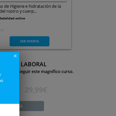
o de Higiene e hidratación de la
 del rostro y cuerp...
odalidad online
17
VER OFERTA
close
 ESTRÉS LABORAL
ad de conseguir este magnifico curso.
y
po
8,50€
29,99€
ADUCADA