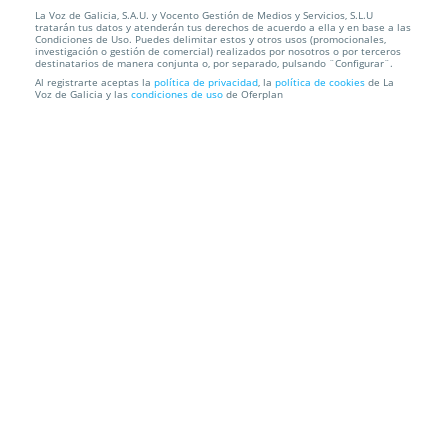
La Voz de Galicia, S.A.U. y Vocento Gestión de Medios y Servicios, S.L.U
tratarán tus datos y atenderán tus derechos de acuerdo a ella y en base a las
Condiciones de Uso. Puedes delimitar estos y otros usos (promocionales,
investigación o gestión de comercial) realizados por nosotros o por terceros
99€
destinatarios de manera conjunta o, por separado, pulsando ¨Configurar¨.
Al registrarte aceptas la
política de privacidad
, la
política de cookies
de La
Voz de Galicia y las
condiciones de uso
de Oferplan
Colchón Visco Biotherapy ECCOX
Envío a domicilio
Información local
Condiciones