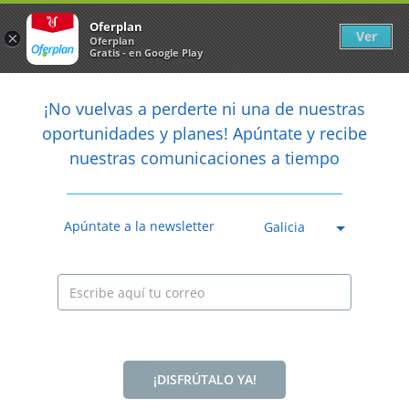
Newsletter
arrow_back
Oferplan
Ver
×
Oferplan
Gratis - en Google Play
arrow_back
share
¡No vuelvas a perderte ni una de nuestras

oportunidades y planes! Apúntate y recibe
nuestras comunicaciones a tiempo
Apúntate a la newsletter
Galicia
Anterior
Sig
Caducada
¡DISFRÚTALO YA!