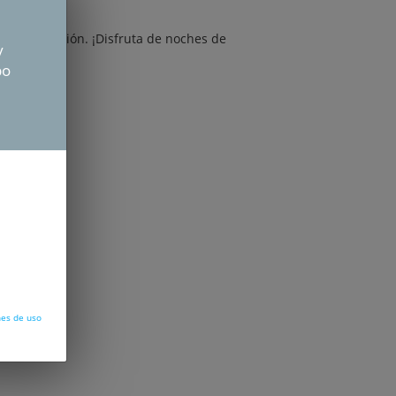
mejor elección. ¡Disfruta de noches de
y
po
nes de uso