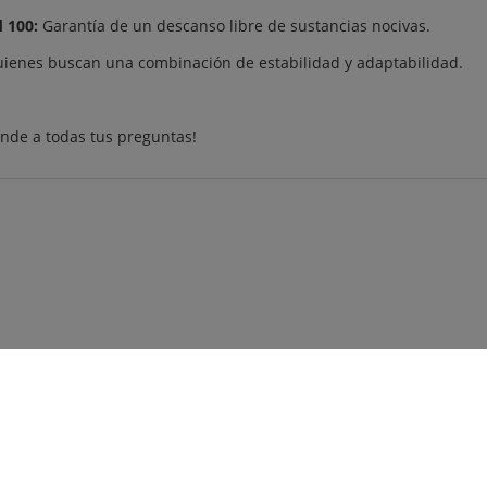
 100:
Garantía de un descanso libre de sustancias nocivas.
uienes buscan una combinación de estabilidad y adaptabilidad.
nde a todas tus preguntas!
CONTACTAR
CONDICIONES DE USO
AYUDA
OFERTAS AN