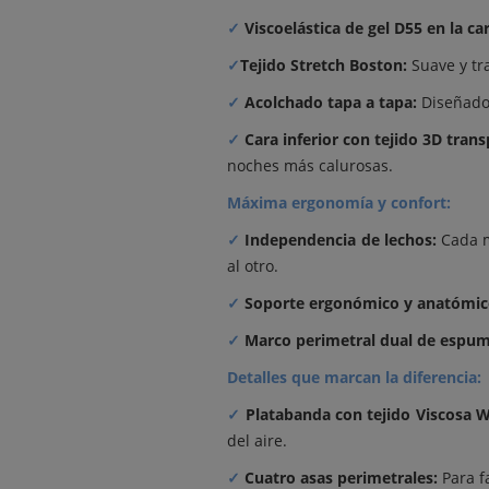
✓
Viscoelástica de gel D55 en la ca
✓
Tejido Stretch Boston:
Suave y tra
✓
Acolchado tapa a tapa:
Diseñado 
✓
Cara inferior con tejido 3D trans
noches más calurosas.
Máxima ergonomía y confort:
✓
Independencia de lechos:
Cada m
al otro.
✓
Soporte ergonómico y anatómic
✓
Marco perimetral dual de espu
Detalles que marcan la diferencia:
✓
Platabanda con tejido Viscosa 
del aire.
✓
Cuatro asas perimetrales:
Para f