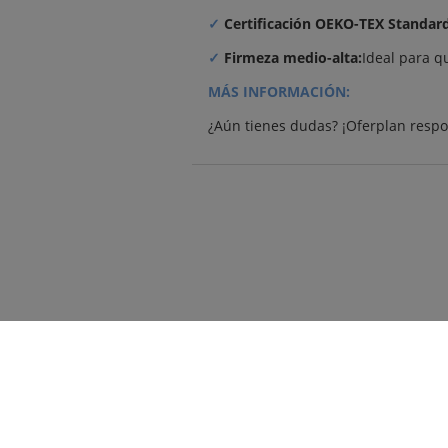
✓
Certificación OEKO-TEX Standard
✓
Firmeza medio-alta:
Ideal para q
MÁS INFORMACIÓN:
¿Aún tienes dudas? ¡Oferplan respo