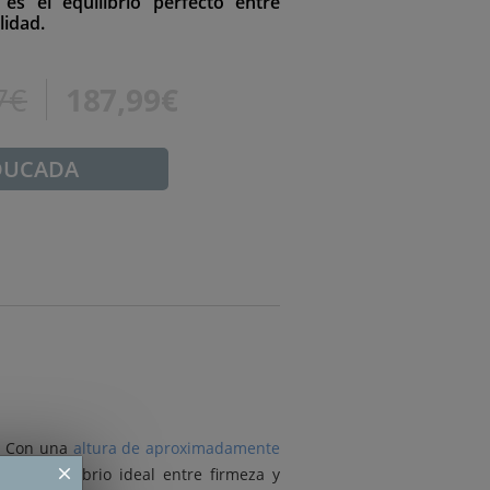
s el equilibrio perfecto entre
lidad.
7€
187,99€
DUCADA
r. Con una
altura de aproximadamente
na el equilibrio ideal entre firmeza y
close