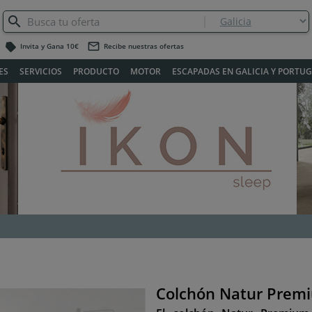
label
mail_outline
Invita y Gana 10€
Recibe nuestras ofertas
ES
SERVICIOS
PRODUCTO
MOTOR
ESCAPADAS EN GALICIA Y PORTU
Colchón Natur Prem
Siguiente