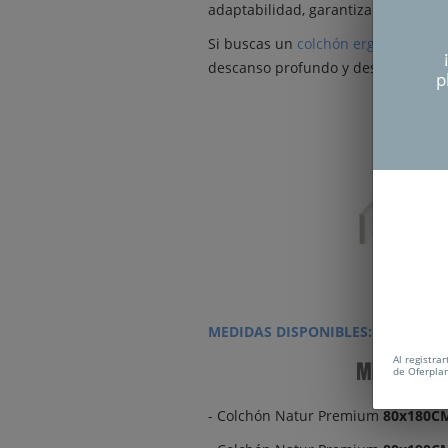
adaptabilidad, garantizando un co
Si buscas un
colchón ergonómico, t
descanso profundo y despierta re
p
MEDIDAS DISPONIBLES:
Al registra
de Oferpla
- Colchón Natur Premium
80x180C