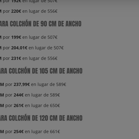
M
por
192€
en lugar de 507€
M
por
220€
en lugar de 556€
M
por
199€
en lugar de 507€
M
por
204,01€
en lugar de 507€
M
por
231€
en lugar de 556€
CM
por
237,99€
en lugar de 589€
CM
por
244€
en lugar de 589€
CM
por
261€
en lugar de 650€
CM
por
254€
en lugar de 661€