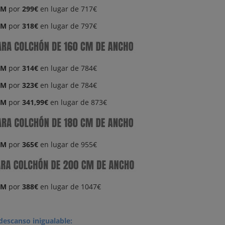
CM
por
299€
en lugar de 717€
CM
por
318€
en lugar de 797€
CM
por
314€
en lugar de 784€
CM
por
323€
en lugar de 784€
CM
por
341,99€
en lugar de 873€
CM
por
365€
en lugar de 955€
CM
por
388€
en lugar de 1047€
descanso inigualable: