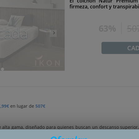
El colchón Natur Premium e
firmeza, confort y transpirabi
63%
50
cada
CA
,99€
en lugar de
507€
 alta gama, diseñado para quienes buscan un descanso superio
icromuelles ensacados, Pocket Spring Hybrid System
, proporcio