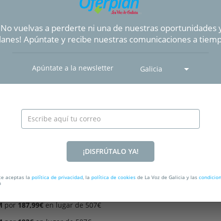
nfort excepcional en cada tumbada.
ranspirable y con una acogida envolvente
, el Natur Premium es tu 
¡No vuelvas a perderte ni una de nuestras oportunidades 
novado cada mañana!
lanes! Apúntate y recibe nuestras comunicaciones a tiem
Apúntate a la newsletter
Galicia
¡DISFRÚTALO YA!
rte aceptas la
política de privacidad
, la
política de cookies
de La Voz de Galicia y las
condicio
n
M
por
187,99€
en lugar de 507€