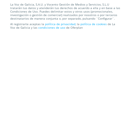
La Voz de Galicia, S.A.U. y Vocento Gestión de Medios y Servicios, S.L.U
Cambio de aceite+Filtro aceite+Revisión 30 puntos
tratarán tus datos y atenderán tus derechos de acuerdo a ella y en base a las
de control...
Condiciones de Uso. Puedes delimitar estos y otros usos (promocionales,
investigación o gestión de comercial) realizados por nosotros o por terceros
destinatarios de manera conjunta o, por separado, pulsando ¨Configurar¨.
Euromaster
C/ Federico Tapia. A Coruña
Al registrarte aceptas la
política de privacidad
, la
política de cookies
de La
Voz de Galicia y las
condiciones de uso
de Oferplan
Información local
Condiciones
Localización