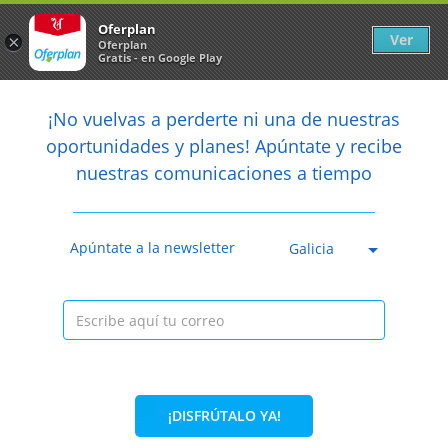
Newsletter
arrow_back
Oferplan
Ver
×
Oferplan
Gratis - en Google Play
arrow_back
share
¡No vuelvas a perderte ni una de nuestras

oportunidades y planes! Apúntate y recibe
nuestras comunicaciones a tiempo
Caducada
Apúntate a la newsletter
Galicia
¡DISFRÚTALO YA!
67%
195€
65€